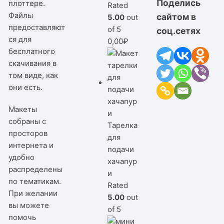
Поделись
плоттере.
Rated
Файлы
сайтом в
5.00
out
предоставляют
of 5
соц.сетях
ся для
0,00
₽
бесплатного
скачивания в
том виде, как
они есть.
Макеты
собраны с
Тарелка
просторов
для
интернета и
подачи
удобно
хачапур
распределены
и
по тематикам.
Rated
При желании
5.00
out
вы можете
of 5
помочь