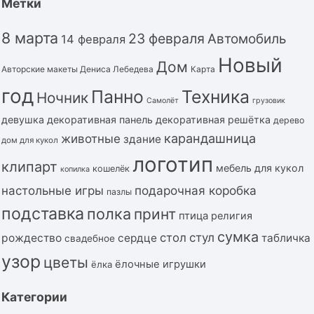
Метки
8 марта
23 февраля
Автомобиль
14 февраля
Новый
Дом
Авторские макеты Дениса Лебедева
Карта
год
Панно
Техника
Ночник
Самолёт
грузовик
девушка
декоративная панель
декоративная решётка
дерево
карандашница
животные
здание
дом для кукол
логотип
клипарт
мебель для кукол
кошелёк
копилка
подарочная коробка
настольные игры
пазлы
подставка
полка
принт
птица
религия
сумка
стол
стул
рождество
сердце
табличка
свадебное
узор
цветы
ёлочные игрушки
ёлка
Категории