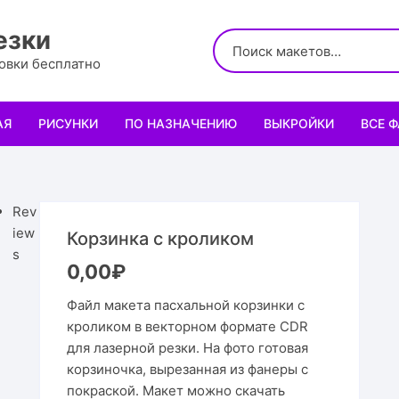
езки
ровки бесплатно
АЯ
РИСУНКИ
ПО НАЗНАЧЕНИЮ
ВЫКРОЙКИ
ВСЕ 
Логотипы
Для кухни
Выкройки сумок
Салфе
Узоры
Для школы и офиса
Выкройки кошельк
Менаж
Диплом
Rev
iew
Корзинка с кроликом
Орнаменты
Для праздника
Выкройки чехлов
Раздел
Органа
Мини 
s
0,00
₽
Леттеринги
Для животных и птиц
Выкройки головных
Чайны
Каран
Топпе
Корму
Файл макета пасхальной корзинки с
кроликом в векторном формате CDR
Рисованные рамки
Подставки
Выкройки обуви
Корзин
Пенал
Подаро
Скворе
Подста
для лазерной резки. На фото готовая
назнач
корзиночка, вырезанная из фанеры с
Мандала
Украшение и интерьер
Светил
Облож
Органа
Домики
Украше
покраской. Макет можно скачать