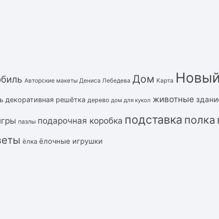
Новый
Дом
обиль
Авторские макеты Дениса Лебедева
Карта
животные
здани
ь
декоративная решётка
дерево
дом для кукол
подставка
полка
подарочная коробка
игры
пазлы
веты
ёлочные игрушки
ёлка