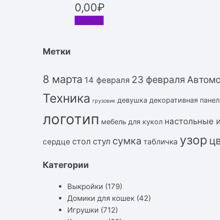
0,00
₽
Скачать
Метки
8 марта
23 февраля
Автом
14 февраля
Техника
девушка
декоративная панел
грузовик
логотип
настольные 
мебель для кукол
узор
ц
сумка
стол
стул
сердце
табличка
Категории
Выкройки
(179)
Домики для кошек
(42)
Игрушки
(712)