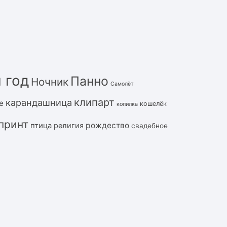
 год
Панно
Ночник
Самолёт
клипарт
карандашница
е
кошелёк
копилка
принт
рождество
птица
религия
свадебное