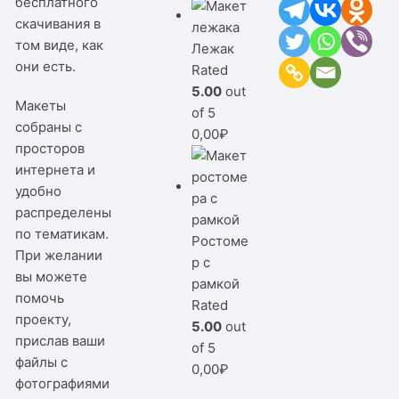
бесплатного
скачивания в
том виде, как
Лежак
они есть.
Rated
5.00
out
Макеты
of 5
собраны с
0,00
₽
просторов
интернета и
удобно
распределены
по тематикам.
Ростоме
При желании
р с
вы можете
рамкой
помочь
Rated
проекту,
5.00
out
прислав ваши
of 5
файлы с
0,00
₽
фотографиями