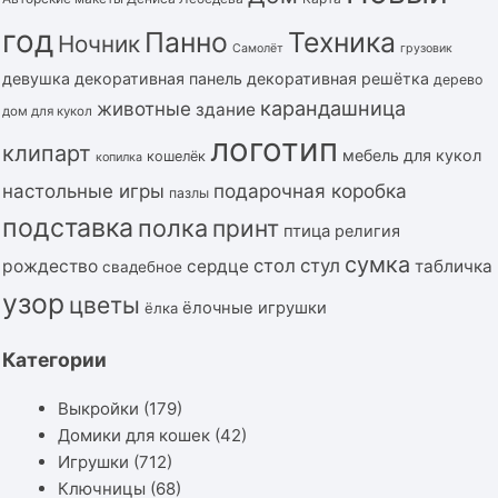
год
Панно
Техника
Ночник
Самолёт
грузовик
девушка
декоративная панель
декоративная решётка
дерево
карандашница
животные
здание
дом для кукол
логотип
клипарт
мебель для кукол
кошелёк
копилка
подарочная коробка
настольные игры
пазлы
подставка
полка
принт
птица
религия
сумка
стол
стул
рождество
сердце
табличка
свадебное
узор
цветы
ёлочные игрушки
ёлка
Категории
Выкройки
(179)
Домики для кошек
(42)
Игрушки
(712)
Ключницы
(68)