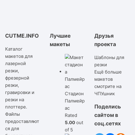
CUTME.INFO
Лучшие
Друзья
макеты
проекта
Каталог
макетов для
Шаблоны для
лазерной
резки
резки,
Ещё больше
фрезерной
макетов
резки,
смотрите на
гравировки и
Стадион
ЧПУшник
резки на
Палмейр
Поделись
плоттере.
ас
Файлы
сайтом в
Rated
предоставляют
5.00
out
соц.сетях
ся для
of 5