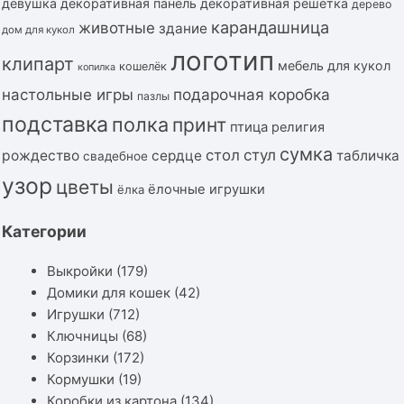
девушка
декоративная панель
декоративная решётка
дерево
карандашница
животные
здание
дом для кукол
логотип
клипарт
мебель для кукол
кошелёк
копилка
подарочная коробка
настольные игры
пазлы
подставка
полка
принт
птица
религия
сумка
стол
стул
рождество
сердце
табличка
свадебное
узор
цветы
ёлочные игрушки
ёлка
Категории
Выкройки
(179)
Домики для кошек
(42)
Игрушки
(712)
Ключницы
(68)
Корзинки
(172)
Кормушки
(19)
Коробки из картона
(134)