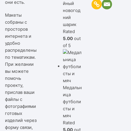
они есть.
йный
новогод
Макеты
ний
собраны с
шарик
просторов
Rated
интернета и
5.00
out
удобно
of 5
распределены
по тематикам.
При желании
вы можете
помочь
проекту,
Медальн
прислав ваши
ица
файлы с
футболи
фотографиями
сты и
готовых
мяч
изделий через
Rated
форму связи,
5.00
out