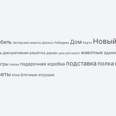
Новый
Дом
обиль
Авторские макеты Дениса Лебедева
Карта
животные
здани
ь
декоративная решётка
дерево
дом для кукол
подставка
полка
подарочная коробка
игры
пазлы
веты
ёлочные игрушки
ёлка