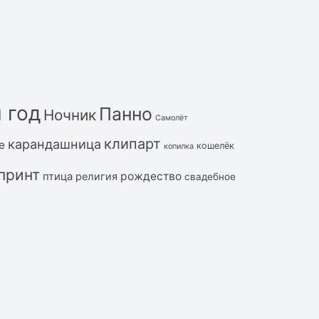
 год
Панно
Ночник
Самолёт
клипарт
карандашница
е
кошелёк
копилка
принт
рождество
птица
религия
свадебное