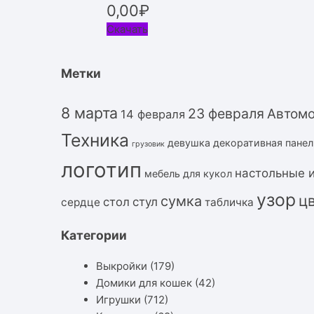
0,00
₽
Скачать
Метки
8 марта
23 февраля
Автом
14 февраля
Техника
девушка
декоративная панел
грузовик
логотип
настольные 
мебель для кукол
узор
ц
сумка
стол
стул
сердце
табличка
Категории
Выкройки
(179)
Домики для кошек
(42)
Игрушки
(712)