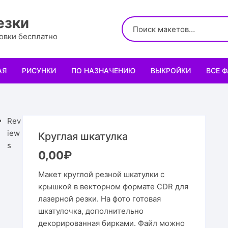
езки
ровки бесплатно
АЯ
РИСУНКИ
ПО НАЗНАЧЕНИЮ
ВЫКРОЙКИ
ВСЕ 
Логотипы
Для кухни
Выкройки сумок
Салфе
Узоры
Для школы и офиса
Выкройки кошельк
Менаж
Диплом
Rev
iew
Круглая шкатулка
Орнаменты
Для праздника
Выкройки чехлов
Раздел
Органа
Мини 
s
0,00
₽
Леттеринги
Для животных и птиц
Выкройки головных
Чайны
Каран
Топпе
Корму
Макет круглой резной шкатулки с
крышкой в векторном формате CDR для
Рисованные рамки
Подставки
Выкройки обуви
Корзин
Пенал
Подаро
Скворе
Подста
лазерной резки. На фото готовая
назнач
шкатулочка, дополнительно
Мандала
Украшение и интерьер
Светил
Облож
Органа
Домики
Украше
декорированная бирками. Файл можно