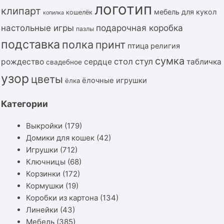
логотип
клипарт
мебель для кукол
кошелёк
копилка
подарочная коробка
настольные игры
пазлы
подставка
полка
принт
птица
религия
сумка
стол
стул
рождество
сердце
табличка
свадебное
узор
цветы
ёлочные игрушки
ёлка
Категории
Выкройки
(179)
Домики для кошек
(42)
Игрушки
(712)
Ключницы
(68)
Корзинки
(172)
Кормушки
(19)
Коробки из картона
(134)
Линейки
(43)
Мебель
(385)