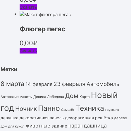
Скачать
Флюгер пегас
0,00
₽
Скачать
Метки
8 марта
23 февраля
Автомобиль
14 февраля
Новый
Дом
Авторские макеты Дениса Лебедева
Карта
год
Панно
Техника
Ночник
Самолёт
грузовик
девушка
декоративная панель
декоративная решётка
дерево
карандашница
животные
здание
дом для кукол