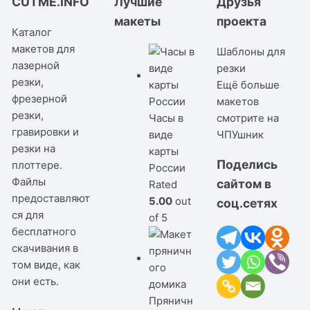
CUTME.INFO
Лучшие
Друзья
макеты
проекта
Каталог
макетов для
Шаблоны для
лазерной
резки
резки,
Ещё больше
фрезерной
макетов
резки,
Часы в
смотрите на
гравировки и
виде
ЧПУшник
резки на
карты
Поделись
плоттере.
России
Файлы
сайтом в
Rated
предоставляют
5.00
out
соц.сетях
ся для
of 5
бесплатного
скачивания в
том виде, как
они есть.
Пряничн