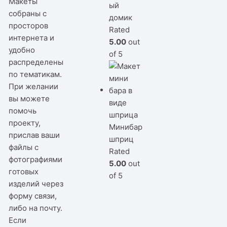
Макеты
ый
собраны с
домик
просторов
Rated
интернета и
5.00
out
удобно
of 5
распределены
по тематикам.
При желании
вы можете
помочь
проекту,
Минибар
прислав ваши
шприц
файлы с
Rated
фотографиями
5.00
out
готовых
of 5
изделий через
форму связи,
либо на почту.
Если