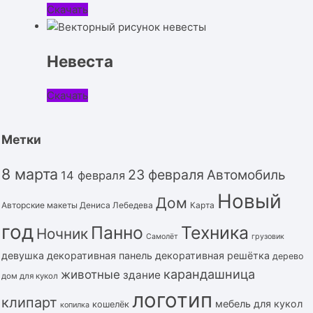
Скачать
Невеста
Скачать
Метки
8 марта
23 февраля
Автомобиль
14 февраля
Новый
Дом
Авторские макеты Дениса Лебедева
Карта
год
Панно
Техника
Ночник
Самолёт
грузовик
девушка
декоративная панель
декоративная решётка
дерево
карандашница
животные
здание
дом для кукол
логотип
клипарт
мебель для кукол
кошелёк
копилка