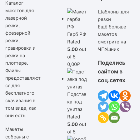
Каталог
макетов для
Шаблоны для
лазерной
резки
резки,
Ещё больше
фрезерной
Герб РФ
макетов
резки,
Rated
смотрите на
гравировки и
5.00
out
ЧПУшник
резки на
of 5
Поделись
плоттере.
0,00
₽
Файлы
сайтом в
предоставляют
соц.сетях
ся для
бесплатного
Подстав
скачивания в
ка под
том виде, как
унитаз
они есть.
Rated
5.00
out
Макеты
of 5
собраны с