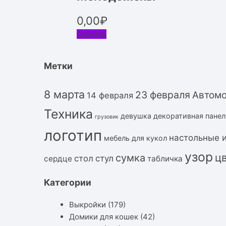
0,00
₽
Скачать
Метки
8 марта
23 февраля
Автом
14 февраля
Техника
девушка
декоративная панел
грузовик
логотип
настольные 
мебель для кукол
узор
ц
сумка
стол
стул
сердце
табличка
Категории
Выкройки
(179)
Домики для кошек
(42)