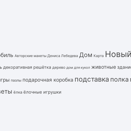
Новый
Дом
обиль
Авторские макеты Дениса Лебедева
Карта
животные
здани
ь
декоративная решётка
дерево
дом для кукол
подставка
полка
подарочная коробка
игры
пазлы
веты
ёлочные игрушки
ёлка