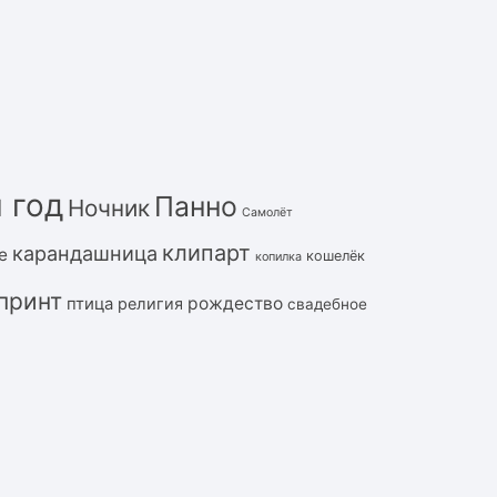
 год
Панно
Ночник
Самолёт
клипарт
карандашница
е
кошелёк
копилка
принт
рождество
птица
религия
свадебное