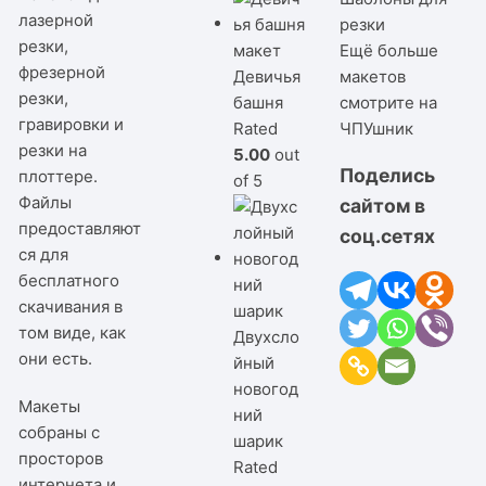
лазерной
резки
резки,
Ещё больше
фрезерной
Девичья
макетов
резки,
башня
смотрите на
гравировки и
Rated
ЧПУшник
резки на
5.00
out
Поделись
плоттере.
of 5
Файлы
сайтом в
предоставляют
соц.сетях
ся для
бесплатного
скачивания в
том виде, как
Двухсло
они есть.
йный
новогод
Макеты
ний
собраны с
шарик
просторов
Rated
интернета и