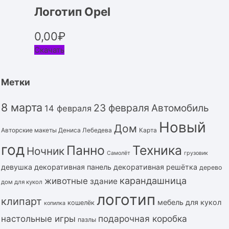
Логотип Opel
0,00
₽
Скачать
Метки
8 марта
23 февраля
Автомобиль
14 февраля
Новый
Дом
Авторские макеты Дениса Лебедева
Карта
год
Панно
Техника
Ночник
Самолёт
грузовик
девушка
декоративная панель
декоративная решётка
дерево
карандашница
животные
здание
дом для кукол
логотип
клипарт
мебель для кукол
кошелёк
копилка
подарочная коробка
настольные игры
пазлы