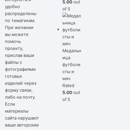
5.00
out
удобно
of 5
распределены
по тематикам.
При желании
вы можете
помочь
проекту,
Медальн
прислав ваши
ица
файлы с
футболи
фотографиями
сты и
готовых
мяч
изделий через
Rated
форму связи,
5.00
out
либо на почту.
of 5
Если
материалы
сайта нарушают
ваши авторские