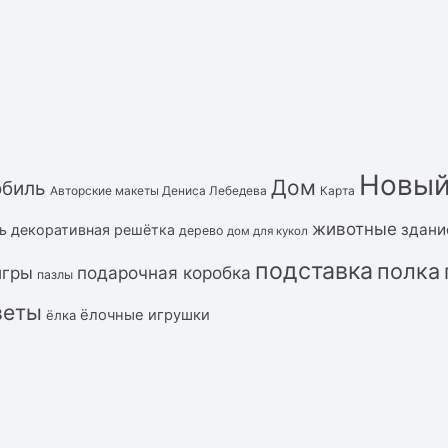
Новый
Дом
обиль
Авторские макеты Дениса Лебедева
Карта
животные
здани
ь
декоративная решётка
дерево
дом для кукол
подставка
полка
подарочная коробка
игры
пазлы
веты
ёлочные игрушки
ёлка