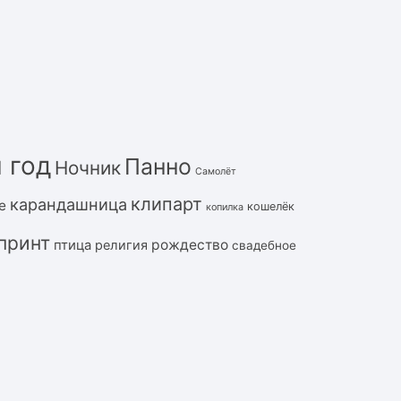
 год
Панно
Ночник
Самолёт
клипарт
карандашница
е
кошелёк
копилка
принт
рождество
птица
религия
свадебное