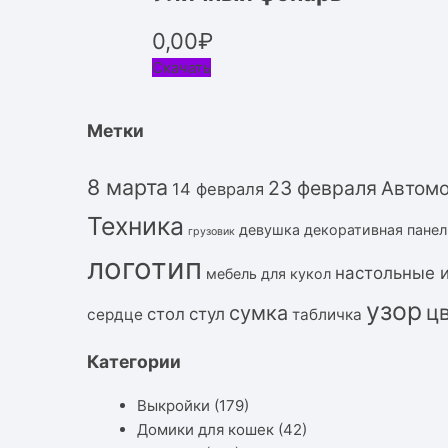
0,00
₽
Скачать
Метки
8 марта
23 февраля
Автом
14 февраля
Техника
девушка
декоративная панел
грузовик
логотип
настольные 
мебель для кукол
узор
ц
сумка
стол
стул
сердце
табличка
Категории
Выкройки
(179)
Домики для кошек
(42)