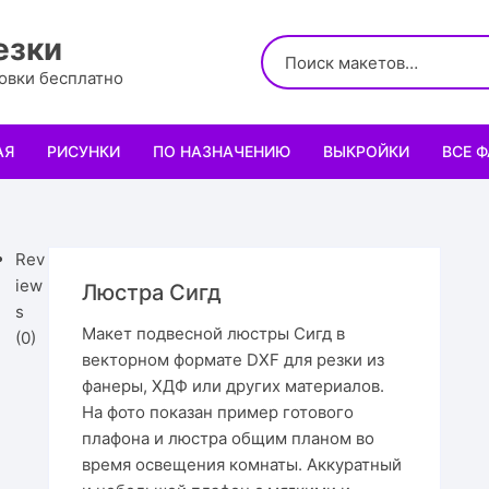
езки
ровки бесплатно
АЯ
РИСУНКИ
ПО НАЗНАЧЕНИЮ
ВЫКРОЙКИ
ВСЕ 
Логотипы
Для кухни
Выкройки сумок
Салфе
Узоры
Для школы и офиса
Выкройки кошельк
Менаж
Диплом
Rev
iew
Люстра Сигд
Орнаменты
Для праздника
Выкройки чехлов
Раздел
Органа
Мини 
s
Макет подвесной люстры Сигд в
(0)
векторном формате DXF для резки из
Леттеринги
Для животных и птиц
Выкройки головных
Чайны
Каран
Топпе
Корму
фанеры, ХДФ или других материалов.
На фото показан пример готового
Рисованные рамки
Подставки
Выкройки обуви
Корзин
Пенал
Подаро
Скворе
Подста
назнач
плафона и люстра общим планом во
время освещения комнаты. Аккуратный
Мандала
Украшение и интерьер
Светил
Облож
Органа
Домики
Украше