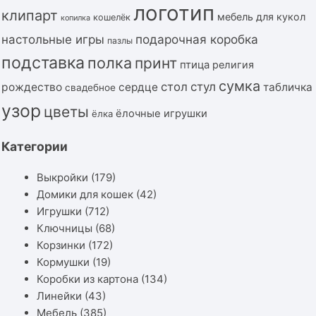
логотип
клипарт
мебель для кукол
кошелёк
копилка
подарочная коробка
настольные игры
пазлы
подставка
полка
принт
птица
религия
сумка
стол
стул
рождество
сердце
табличка
свадебное
узор
цветы
ёлочные игрушки
ёлка
Категории
Выкройки
(179)
Домики для кошек
(42)
Игрушки
(712)
Ключницы
(68)
Корзинки
(172)
Кормушки
(19)
Коробки из картона
(134)
Линейки
(43)
Мебель
(385)