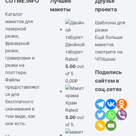
CUTME.INFO
Лучшие
Друзья
макеты
проекта
Каталог
макетов для
Шаблоны для
лазерной
резки
резки,
Ещё больше
фрезерной
Двойной
макетов
резки,
табурет
смотрите на
гравировки и
Rated
ЧПУшник
резки на
5.00
out
Поделись
плоттере.
of 5
Файлы
сайтом в
0,00
₽
предоставляют
соц.сетях
ся для
бесплатного
Храм
скачивания в
Rated
том виде, как
5.00
out
они есть.
of 5