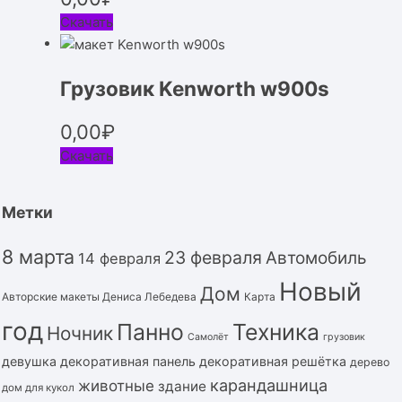
Скачать
Грузовик Kenworth w900s
0,00
₽
Скачать
Метки
8 марта
23 февраля
Автомобиль
14 февраля
Новый
Дом
Авторские макеты Дениса Лебедева
Карта
год
Панно
Техника
Ночник
Самолёт
грузовик
девушка
декоративная панель
декоративная решётка
дерево
карандашница
животные
здание
дом для кукол