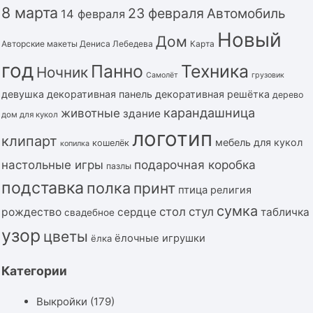
8 марта
23 февраля
Автомобиль
14 февраля
Новый
Дом
Авторские макеты Дениса Лебедева
Карта
год
Панно
Техника
Ночник
Самолёт
грузовик
девушка
декоративная панель
декоративная решётка
дерево
карандашница
животные
здание
дом для кукол
логотип
клипарт
мебель для кукол
кошелёк
копилка
подарочная коробка
настольные игры
пазлы
подставка
полка
принт
птица
религия
сумка
стол
стул
рождество
сердце
табличка
свадебное
узор
цветы
ёлочные игрушки
ёлка
Категории
Выкройки
(179)