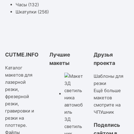
Часы
(132)
Шкатулки
(256)
CUTME.INFO
Лучшие
Друзья
макеты
проекта
Каталог
макетов для
Шаблоны для
лазерной
резки
резки,
Ещё больше
фрезерной
макетов
резки,
смотрите на
гравировки и
ЧПУшник
резки на
3Д
Поделись
плоттере.
светиль
Файлы
сайтом в
ник