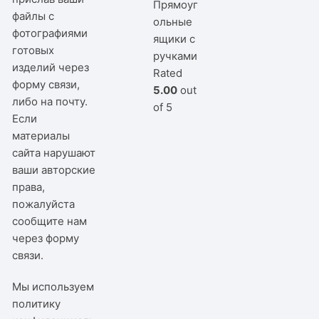
Прямоуг
файлы с
ольные
фотографиями
ящики с
готовых
ручками
изделий через
Rated
форму связи,
5.00
out
либо на почту.
of 5
Если
материалы
сайта нарушают
ваши авторские
права,
пожалуйста
сообщите нам
через
форму
связи
.
Мы используем
политику