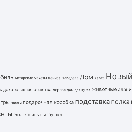
Новый
Дом
обиль
Авторские макеты Дениса Лебедева
Карта
животные
здани
ь
декоративная решётка
дерево
дом для кукол
подставка
полка
подарочная коробка
игры
пазлы
веты
ёлочные игрушки
ёлка