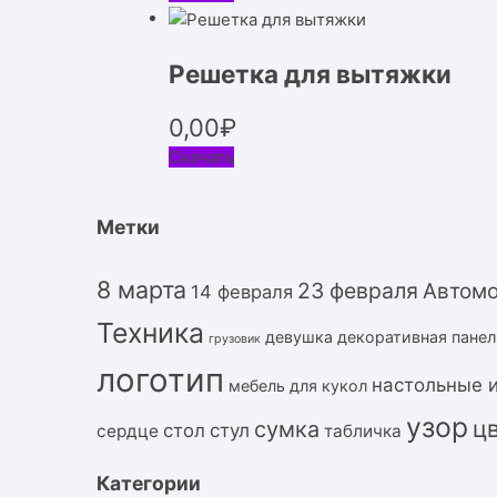
Решетка для вытяжки
0,00
₽
Скачать
Метки
8 марта
23 февраля
Автом
14 февраля
Техника
девушка
декоративная панел
грузовик
логотип
настольные 
мебель для кукол
узор
ц
сумка
стол
стул
сердце
табличка
Категории