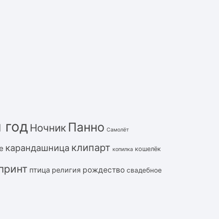
 год
Панно
Ночник
Самолёт
клипарт
карандашница
е
кошелёк
копилка
принт
рождество
птица
религия
свадебное