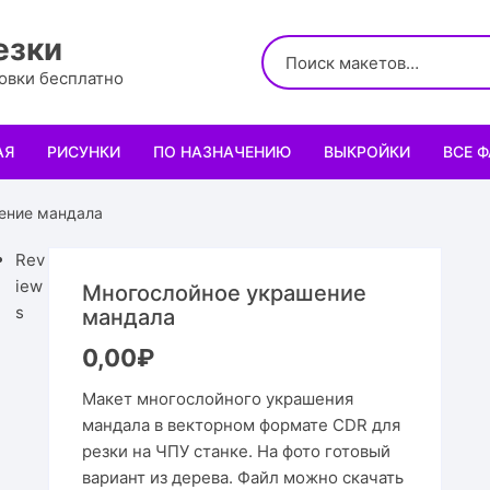
езки
ровки бесплатно
АЯ
РИСУНКИ
ПО НАЗНАЧЕНИЮ
ВЫКРОЙКИ
ВСЕ 
Логотипы
Для кухни
Выкройки сумок
Салфе
ение мандала
Узоры
Для школы и офиса
Выкройки кошельк
Менаж
Диплом
Rev
iew
Многослойное украшение
Орнаменты
Для праздника
Выкройки чехлов
Раздел
Органа
Мини 
s
мандала
0,00
₽
Леттеринги
Для животных и птиц
Выкройки головных
Чайны
Каран
Топпе
Корму
Макет многослойного украшения
Рисованные рамки
Подставки
Выкройки обуви
Корзин
Пенал
Подаро
Скворе
Подста
мандала в векторном формате CDR для
назнач
резки на ЧПУ станке. На фото готовый
Мандала
Украшение и интерьер
Светил
Облож
Органа
Домики
Украше
вариант из дерева. Файл можно скачать