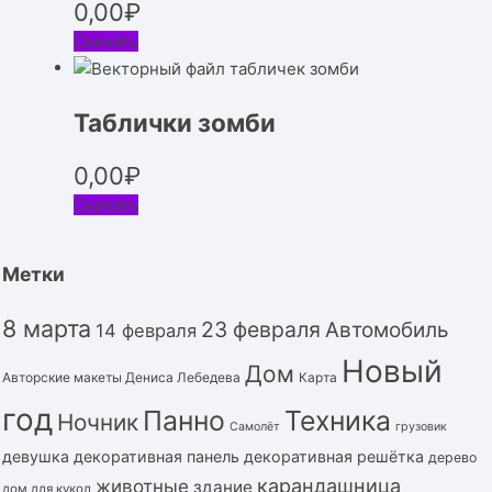
0,00
₽
Скачать
Таблички зомби
0,00
₽
Скачать
Метки
8 марта
23 февраля
Автомобиль
14 февраля
Новый
Дом
Авторские макеты Дениса Лебедева
Карта
год
Панно
Техника
Ночник
Самолёт
грузовик
девушка
декоративная панель
декоративная решётка
дерево
карандашница
животные
здание
дом для кукол