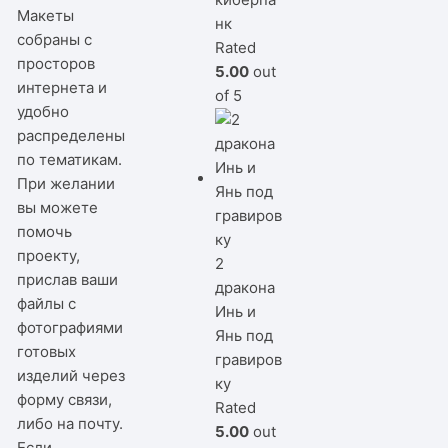
Макеты
нк
собраны с
Rated
просторов
5.00
out
интернета и
of 5
удобно
распределены
по тематикам.
При желании
вы можете
помочь
проекту,
2
прислав ваши
дракона
файлы с
Инь и
фотографиями
Янь под
готовых
гравиров
изделий через
ку
форму связи,
Rated
либо на почту.
5.00
out
Если