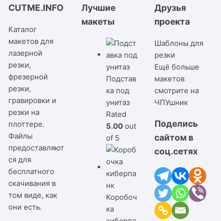
CUTME.INFO
Лучшие
Друзья
макеты
проекта
Каталог
макетов для
Шаблоны для
лазерной
резки
резки,
Ещё больше
фрезерной
Подстав
макетов
резки,
ка под
смотрите на
гравировки и
унитаз
ЧПУшник
резки на
Rated
Поделись
плоттере.
5.00
out
Файлы
сайтом в
of 5
предоставляют
соц.сетях
ся для
бесплатного
скачивания в
том виде, как
Коробоч
они есть.
ка
киберпа