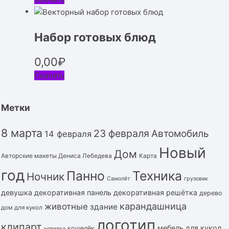
Набор готовых блюд
0,00
₽
Скачать
Метки
8 марта
23 февраля
Автомобиль
14 февраля
Новый
Дом
Авторские макеты Дениса Лебедева
Карта
год
Панно
Техника
Ночник
Самолёт
грузовик
девушка
декоративная панель
декоративная решётка
дерево
карандашница
животные
здание
дом для кукол
логотип
клипарт
мебель для кукол
кошелёк
копилка