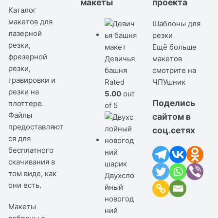
макеты
проекта
Каталог
макетов для
Шаблоны для
лазерной
резки
резки,
Ещё больше
фрезерной
Девичья
макетов
резки,
башня
смотрите на
гравировки и
Rated
ЧПУшник
резки на
5.00
out
Поделись
плоттере.
of 5
Файлы
сайтом в
предоставляют
соц.сетях
ся для
бесплатного
скачивания в
том виде, как
Двухсло
они есть.
йный
новогод
Макеты
ний