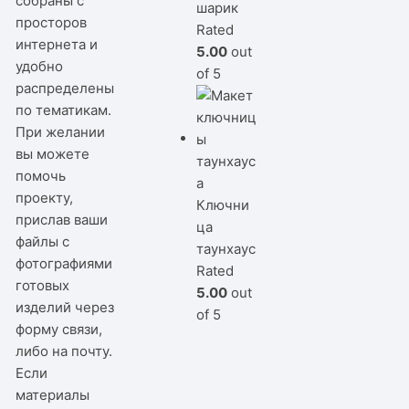
собраны с
шарик
просторов
Rated
интернета и
5.00
out
удобно
of 5
распределены
по тематикам.
При желании
вы можете
помочь
проекту,
Ключни
прислав ваши
ца
файлы с
таунхаус
фотографиями
Rated
готовых
5.00
out
изделий через
of 5
форму связи,
либо на почту.
Если
материалы