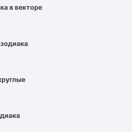
ка в векторе
 зодиака
круглые
одиака