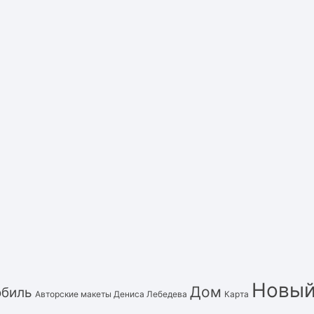
Новый
Дом
обиль
Авторские макеты Дениса Лебедева
Карта