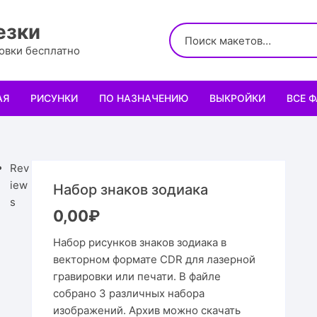
езки
ровки бесплатно
АЯ
РИСУНКИ
ПО НАЗНАЧЕНИЮ
ВЫКРОЙКИ
ВСЕ 
Логотипы
Для кухни
Выкройки сумок
Салфе
Узоры
Для школы и офиса
Выкройки кошельк
Менаж
Диплом
Rev
iew
Набор знаков зодиака
Орнаменты
Для праздника
Выкройки чехлов
Раздел
Органа
Мини 
s
0,00
₽
Леттеринги
Для животных и птиц
Выкройки головных
Чайны
Каран
Топпе
Корму
Набор рисунков знаков зодиака в
векторном формате CDR для лазерной
Рисованные рамки
Подставки
Выкройки обуви
Корзин
Пенал
Подаро
Скворе
Подста
гравировки или печати. В файле
назнач
собрано 3 различных набора
Мандала
Украшение и интерьер
Светил
Облож
Органа
Домики
Украше
изображений. Архив можно скачать