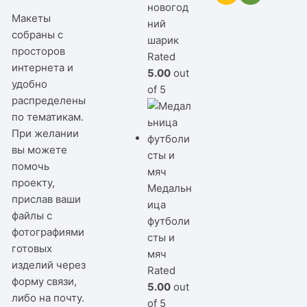
новогод
Макеты
ний
собраны с
шарик
просторов
Rated
интернета и
5.00
out
удобно
of 5
распределены
по тематикам.
При желании
вы можете
помочь
проекту,
Медальн
прислав ваши
ица
файлы с
футболи
фотографиями
сты и
готовых
мяч
изделий через
Rated
форму связи,
5.00
out
либо на почту.
of 5