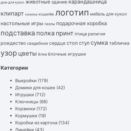
карандашница
животные
здание
дом для кукол
логотип
клипарт
мебель для кукол
кошелёк
копилка
подарочная коробка
настольные игры
пазлы
подставка
полка
принт
птица
религия
сумка
стол
стул
рождество
сердце
табличка
свадебное
узор
цветы
ёлочные игрушки
ёлка
Категории
Выкройки
(179)
Домики для кошек
(42)
Игрушки
(712)
Ключницы
(68)
Корзинки
(172)
Кормушки
(19)
Коробки из картона
(134)
Линейки
(43)