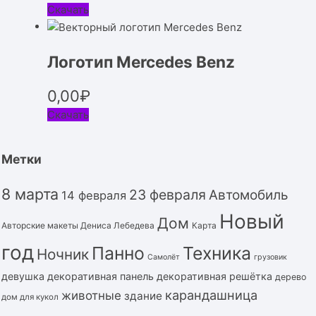
Скачать
Логотип Mercedes Benz
0,00
₽
Скачать
Метки
8 марта
23 февраля
Автомобиль
14 февраля
Новый
Дом
Авторские макеты Дениса Лебедева
Карта
год
Панно
Техника
Ночник
Самолёт
грузовик
девушка
декоративная панель
декоративная решётка
дерево
карандашница
животные
здание
дом для кукол