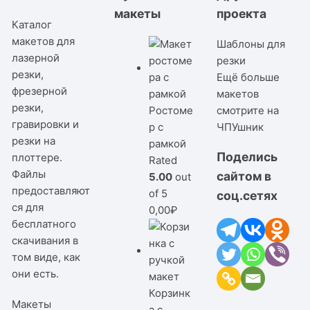
макеты
проекта
Каталог
макетов для
Шаблоны для
лазерной
резки
резки,
Ещё больше
фрезерной
макетов
резки,
Ростоме
смотрите на
гравировки и
р с
ЧПУшник
резки на
рамкой
Поделись
плоттере.
Rated
Файлы
сайтом в
5.00
out
предоставляют
of 5
соц.сетях
ся для
0,00
₽
бесплатного
скачивания в
том виде, как
они есть.
Корзинк
Макеты
а с