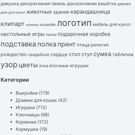
девушка
декоративная панель
декоративная решётка
дерево
карандашница
животные
здание
дом для кукол
логотип
клипарт
мебель для кукол
кошелёк
копилка
подарочная коробка
настольные игры
пазлы
подставка
полка
принт
птица
религия
сумка
стол
стул
рождество
сердце
табличка
свадебное
узор
цветы
ёлочные игрушки
ёлка
Категории
Выкройки
(179)
Домики для кошек
(42)
Игрушки
(712)
Ключницы
(68)
Корзинки
(172)
Кормушки
(19)