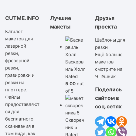
CUTME.INFO
Лучшие
Друзья
макеты
проекта
Каталог
макетов для
Шаблоны для
лазерной
резки
резки,
Ещё больше
фрезерной
Баскерв
макетов
резки,
иль Холл
смотрите на
гравировки и
Rated
ЧПУшник
резки на
5.00
out
Поделись
плоттере.
of 5
Файлы
сайтом в
предоставляют
соц.сетях
ся для
бесплатного
Сквореч
скачивания в
ник 5
том виде, как
Rated