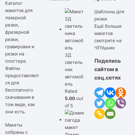
Каталог
макетов для
Шаблоны для
лазерной
резки
резки,
Ещё больше
фрезерной
макетов
резки,
смотрите на
гравировки и
ЧПУшник
резки на
3Д
Поделись
плоттере.
светиль
Файлы
сайтом в
ник
предоставляют
автомоб
соц.сетях
ся для
иль
бесплатного
Rated
скачивания в
5.00
out
том виде, как
of 5
они есть.
Макеты
собраны с
Домик