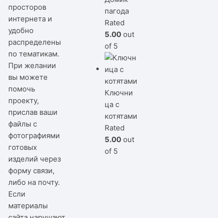
просторов
пагода
интернета и
Rated
удобно
5.00
out
распределены
of 5
по тематикам.
При желании
вы можете
помочь
Ключни
проекту,
ца с
прислав ваши
котятами
файлы с
Rated
фотографиями
5.00
out
готовых
of 5
изделий через
форму связи,
либо на почту.
Если
материалы
сайта нарушают