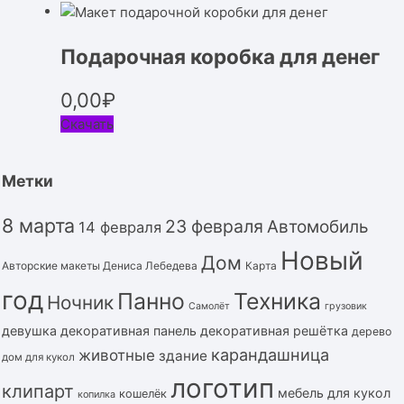
Подарочная коробка для денег
0,00
₽
Скачать
Метки
8 марта
23 февраля
Автомобиль
14 февраля
Новый
Дом
Авторские макеты Дениса Лебедева
Карта
год
Панно
Техника
Ночник
Самолёт
грузовик
девушка
декоративная панель
декоративная решётка
дерево
карандашница
животные
здание
дом для кукол
логотип
клипарт
мебель для кукол
кошелёк
копилка