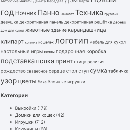
Дом
Авторские макеты Дениса Лебедева
Карта
год
Панно
Техника
Ночник
Самолёт
грузовик
девушка
декоративная панель
декоративная решётка
дерево
карандашница
животные
здание
дом для кукол
логотип
клипарт
мебель для кукол
кошелёк
копилка
подарочная коробка
настольные игры
пазлы
подставка
полка
принт
птица
религия
сумка
стол
стул
рождество
сердце
табличка
свадебное
узор
цветы
ёлочные игрушки
ёлка
Категории
Выкройки
(179)
Домики для кошек
(42)
Игрушки
(712)
Ключницы
(68)