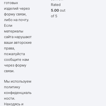
готовых
Rated
изделий через
5.00
out
форму связи,
of 5
либо на почту.
Если
материалы
сайта нарушают
ваши авторские
права,
пожалуйста
сообщите нам
через
форму
связи
.
Мы используем
политику
конфиденциаль
ности
.
Находясь и