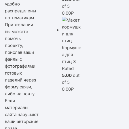
удобно
of 5
распределены
0,00
₽
по тематикам.
При желании
вы можете
помочь
проекту,
Кормушк
прислав ваши
а для
файлы с
птиц 3
фотографиями
Rated
готовых
5.00
out
изделий через
of 5
форму связи,
0,00
₽
либо на почту.
Если
материалы
сайта нарушают
ваши авторские
права,