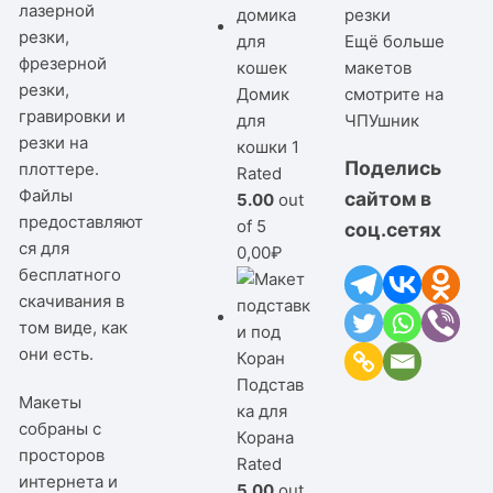
лазерной
резки
резки,
Ещё больше
фрезерной
макетов
резки,
Домик
смотрите на
гравировки и
для
ЧПУшник
резки на
кошки 1
Поделись
плоттере.
Rated
Файлы
сайтом в
5.00
out
предоставляют
of 5
соц.сетях
ся для
0,00
₽
бесплатного
скачивания в
том виде, как
они есть.
Подстав
Макеты
ка для
собраны с
Корана
просторов
Rated
интернета и
5.00
out