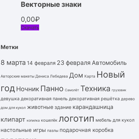
Векторные знаки
0,00
₽
Скачать
Метки
8 марта
23 февраля
Автомобиль
14 февраля
Новый
Дом
Авторские макеты Дениса Лебедева
Карта
год
Панно
Техника
Ночник
Самолёт
грузовик
девушка
декоративная панель
декоративная решётка
дерево
карандашница
животные
здание
дом для кукол
логотип
клипарт
мебель для кукол
кошелёк
копилка
подарочная коробка
настольные игры
пазлы