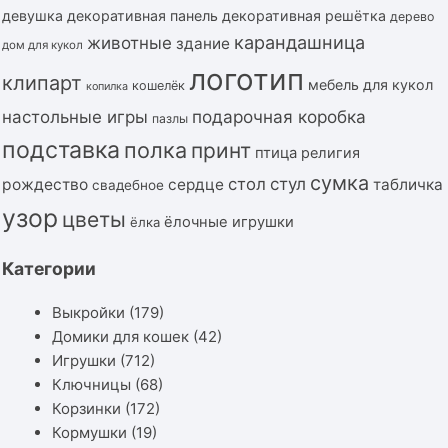
девушка
декоративная панель
декоративная решётка
дерево
карандашница
животные
здание
дом для кукол
логотип
клипарт
мебель для кукол
кошелёк
копилка
подарочная коробка
настольные игры
пазлы
подставка
полка
принт
птица
религия
сумка
стол
стул
рождество
сердце
табличка
свадебное
узор
цветы
ёлочные игрушки
ёлка
Категории
Выкройки
(179)
Домики для кошек
(42)
Игрушки
(712)
Ключницы
(68)
Корзинки
(172)
Кормушки
(19)