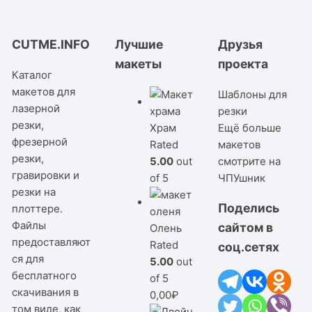
CUTME.INFO
Лучшие
Друзья
макеты
проекта
Каталог
макетов для
Шаблоны для
лазерной
резки
резки,
Храм
Ещё больше
фрезерной
Rated
макетов
резки,
5.00
out
смотрите на
гравировки и
of 5
ЧПУшник
резки на
Поделись
плоттере.
Файлы
сайтом в
Олень
предоставляют
Rated
соц.сетях
ся для
5.00
out
бесплатного
of 5
скачивания в
0,00
₽
том виде, как