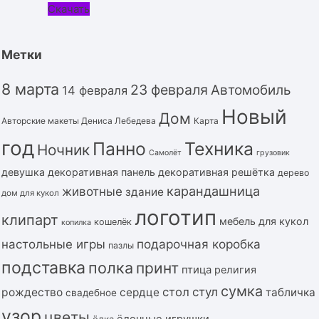
Скачать
Метки
8 марта
23 февраля
Автомобиль
14 февраля
Новый
Дом
Авторские макеты Дениса Лебедева
Карта
год
Панно
Техника
Ночник
Самолёт
грузовик
девушка
декоративная панель
декоративная решётка
дерево
карандашница
животные
здание
дом для кукол
логотип
клипарт
мебель для кукол
кошелёк
копилка
подарочная коробка
настольные игры
пазлы
подставка
полка
принт
птица
религия
сумка
стол
стул
рождество
сердце
табличка
свадебное
узор
цветы