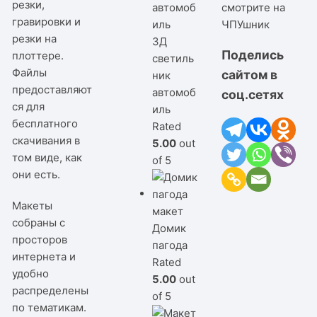
резки,
смотрите на
гравировки и
ЧПУшник
резки на
3Д
Поделись
плоттере.
светиль
Файлы
сайтом в
ник
предоставляют
автомоб
соц.сетях
ся для
иль
бесплатного
Rated
скачивания в
5.00
out
том виде, как
of 5
они есть.
Макеты
собраны с
Домик
просторов
пагода
интернета и
Rated
удобно
5.00
out
распределены
of 5
по тематикам.