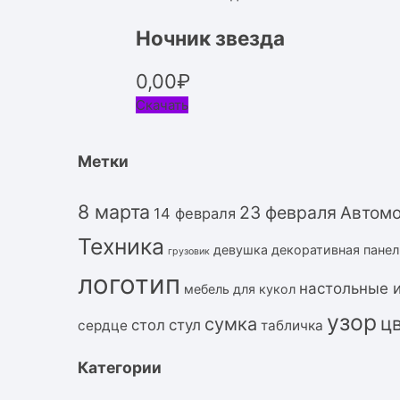
Ночник звезда
0,00
₽
Скачать
Метки
8 марта
23 февраля
Автом
14 февраля
Техника
девушка
декоративная панел
грузовик
логотип
настольные 
мебель для кукол
узор
ц
сумка
стол
стул
сердце
табличка
Категории