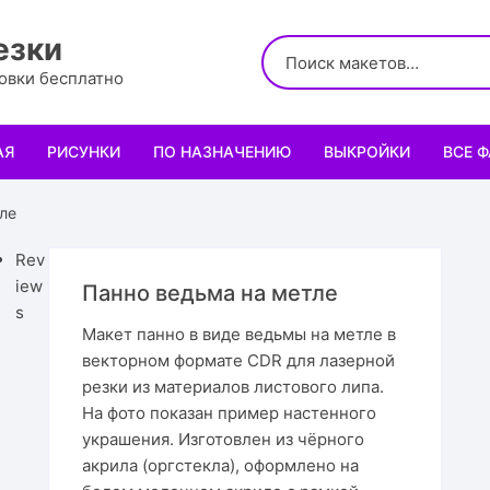
езки
ровки бесплатно
АЯ
РИСУНКИ
ПО НАЗНАЧЕНИЮ
ВЫКРОЙКИ
ВСЕ 
Логотипы
Для кухни
Выкройки сумок
Салфе
ле
Узоры
Для школы и офиса
Выкройки кошельк
Менаж
Диплом
Rev
iew
Панно ведьма на метле
Орнаменты
Для праздника
Выкройки чехлов
Раздел
Органа
Мини 
s
Макет панно в виде ведьмы на метле в
векторном формате CDR для лазерной
Леттеринги
Для животных и птиц
Выкройки головных
Чайны
Каран
Топпе
Корму
резки из материалов листового липа.
На фото показан пример настенного
Рисованные рамки
Подставки
Выкройки обуви
Корзин
Пенал
Подаро
Скворе
Подста
назнач
украшения. Изготовлен из чёрного
акрила (оргстекла), оформлено на
Мандала
Украшение и интерьер
Светил
Облож
Органа
Домики
Украше