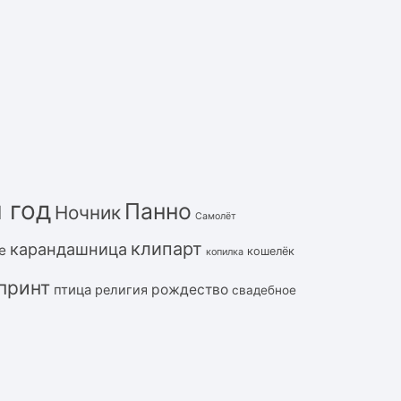
 год
Панно
Ночник
Самолёт
клипарт
карандашница
е
кошелёк
копилка
принт
рождество
птица
религия
свадебное