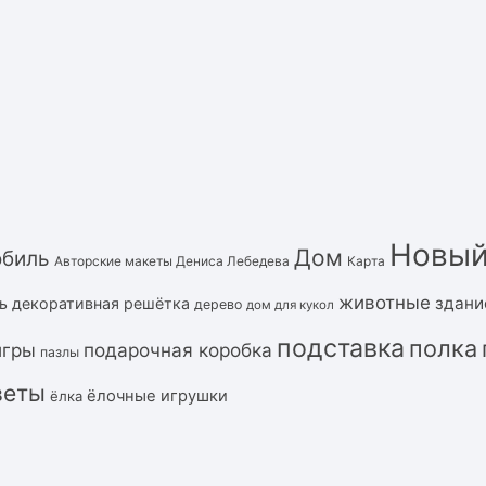
Новый
Дом
обиль
Авторские макеты Дениса Лебедева
Карта
животные
здани
ь
декоративная решётка
дерево
дом для кукол
подставка
полка
подарочная коробка
игры
пазлы
веты
ёлочные игрушки
ёлка