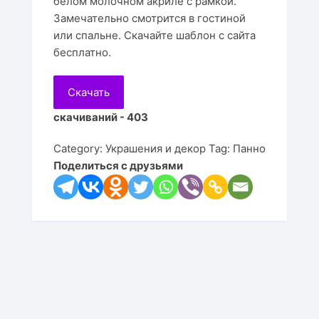
Подста
белом молочном акриле с рамкой.
Замечательно смотрится в гостиной
Цветы
Для детей
Часы
Визит
Копилк
Ключн
Игруш
Подста
или спальне. Скачайте шаблон с сайта
бесплатно.
Деревья
Мебель
Линей
Корзин
Салфе
Медал
Кресло
Подста
Принты
Настольные игры
Рамки 
Рамки 
Пазлы
Кресл
Скачать
Подста
скачиваний - 403
Клипарт
Религия
Часы
Медал
Качел
Шкафы
Подста
Category:
Украшения и декор
Tag:
Панно
Карты
Светил
Тумбо
Поделиться с друзьями
Подста
Животные
Часы
Полки
Птицы
Календ
Стулья
Копилк
Столы
Кроват