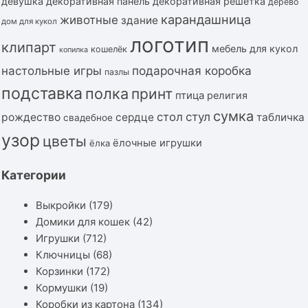
девушка
декоративная панель
декоративная решётка
дерево
карандашница
животные
здание
дом для кукол
логотип
клипарт
мебель для кукол
кошелёк
копилка
подарочная коробка
настольные игры
пазлы
подставка
полка
принт
птица
религия
сумка
стол
стул
рождество
сердце
табличка
свадебное
узор
цветы
ёлочные игрушки
ёлка
Категории
Выкройки
(179)
Домики для кошек
(42)
Игрушки
(712)
Ключницы
(68)
Корзинки
(172)
Кормушки
(19)
Коробки из картона
(134)