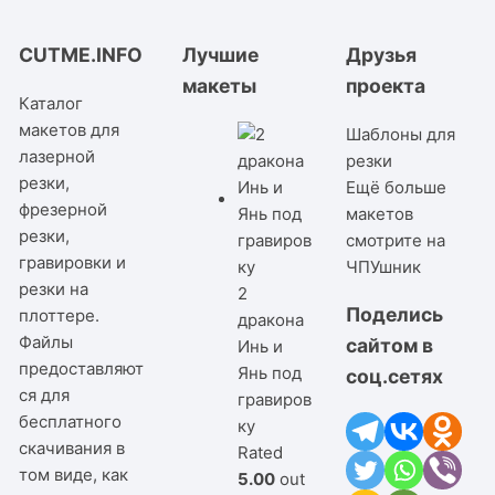
CUTME.INFO
Лучшие
Друзья
макеты
проекта
Каталог
макетов для
Шаблоны для
лазерной
резки
резки,
Ещё больше
фрезерной
макетов
резки,
смотрите на
гравировки и
ЧПУшник
резки на
2
Поделись
плоттере.
дракона
Файлы
сайтом в
Инь и
предоставляют
Янь под
соц.сетях
ся для
гравиров
бесплатного
ку
скачивания в
Rated
том виде, как
5.00
out