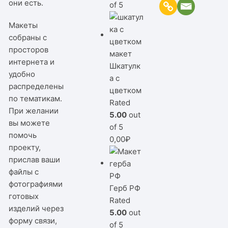
они есть.
of 5
Макеты
собраны с
просторов
интернета и
Шкатулк
удобно
а с
распределены
цветком
по тематикам.
Rated
При желании
5.00
out
вы можете
of 5
помочь
0,00
₽
проекту,
прислав ваши
файлы с
фотографиями
Герб РФ
готовых
Rated
изделий через
5.00
out
форму связи,
of 5