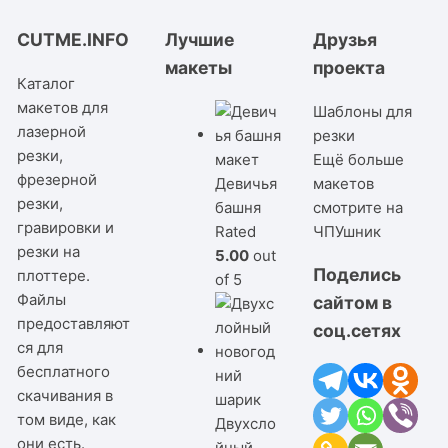
CUTME.INFO
Лучшие
Друзья
макеты
проекта
Каталог
макетов для
Шаблоны для
лазерной
резки
резки,
Ещё больше
фрезерной
Девичья
макетов
резки,
башня
смотрите на
гравировки и
Rated
ЧПУшник
резки на
5.00
out
Поделись
плоттере.
of 5
Файлы
сайтом в
предоставляют
соц.сетях
ся для
бесплатного
скачивания в
том виде, как
Двухсло
они есть.
йный