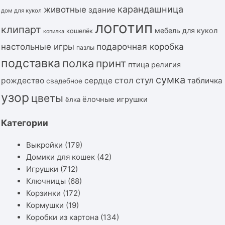
карандашница
животные
здание
дом для кукол
логотип
клипарт
мебель для кукол
кошелёк
копилка
подарочная коробка
настольные игры
пазлы
подставка
полка
принт
птица
религия
сумка
стол
стул
рождество
сердце
табличка
свадебное
узор
цветы
ёлочные игрушки
ёлка
Категории
Выкройки
(179)
Домики для кошек
(42)
Игрушки
(712)
Ключницы
(68)
Корзинки
(172)
Кормушки
(19)
Коробки из картона
(134)