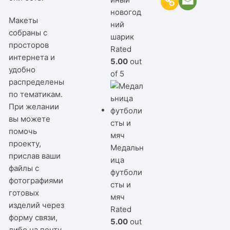
новогод
Макеты
ний
собраны с
шарик
просторов
Rated
интернета и
5.00
out
удобно
of 5
распределены
по тематикам.
При желании
вы можете
помочь
проекту,
Медальн
прислав ваши
ица
файлы с
футболи
фотографиями
сты и
готовых
мяч
изделий через
Rated
форму связи,
5.00
out
либо на почту.