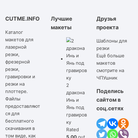
CUTME.INFO
Лучшие
Друзья
макеты
проекта
Каталог
макетов для
Шаблоны для
лазерной
резки
резки,
Ещё больше
фрезерной
макетов
резки,
смотрите на
гравировки и
ЧПУшник
резки на
2
Поделись
плоттере.
дракона
Файлы
сайтом в
Инь и
предоставляют
Янь под
соц.сетях
ся для
гравиров
бесплатного
ку
скачивания в
Rated
том виде, как
5.00
out