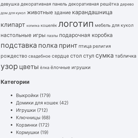
девушка
декоративная панель
декоративная решётка
дерево
карандашница
животные
здание
дом для кукол
логотип
клипарт
мебель для кукол
кошелёк
копилка
подарочная коробка
настольные игры
пазлы
подставка
полка
принт
птица
религия
сумка
стол
стул
рождество
сердце
табличка
свадебное
узор
цветы
ёлочные игрушки
ёлка
Категории
Выкройки
(179)
Домики для кошек
(42)
Игрушки
(712)
Ключницы
(68)
Корзинки
(172)
Кормушки
(19)