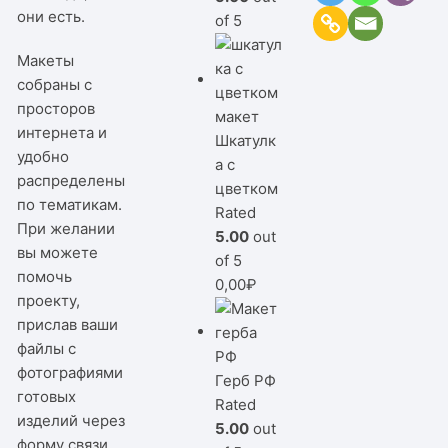
они есть.
of 5
Макеты
собраны с
просторов
интернета и
Шкатулк
удобно
а с
распределены
цветком
по тематикам.
Rated
При желании
5.00
out
вы можете
of 5
помочь
0,00
₽
проекту,
прислав ваши
файлы с
фотографиями
Герб РФ
готовых
Rated
изделий через
5.00
out
форму связи,