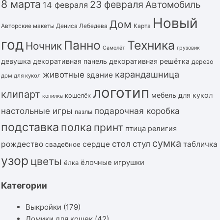
8 марта
23 февраля
Автомобиль
14 февраля
Новый
Дом
Авторские макеты Дениса Лебедева
Карта
год
Панно
Техника
Ночник
Самолёт
грузовик
девушка
декоративная панель
декоративная решётка
дерево
карандашница
животные
здание
дом для кукол
логотип
клипарт
мебель для кукол
кошелёк
копилка
подарочная коробка
настольные игры
пазлы
подставка
полка
принт
птица
религия
сумка
стол
стул
рождество
сердце
табличка
свадебное
узор
цветы
ёлочные игрушки
ёлка
Категории
Выкройки
(179)
Домики для кошек
(42)