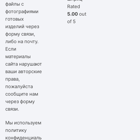
файлы с
Rated
фотографиями
5.00
out
готовых
of 5
изделий через
форму связи,
либо на почту.
Если
материалы
сайта нарушают
ваши авторские
права,
пожалуйста
сообщите нам
через
форму
связи
.
Мы используем
политику
конфиденциаль