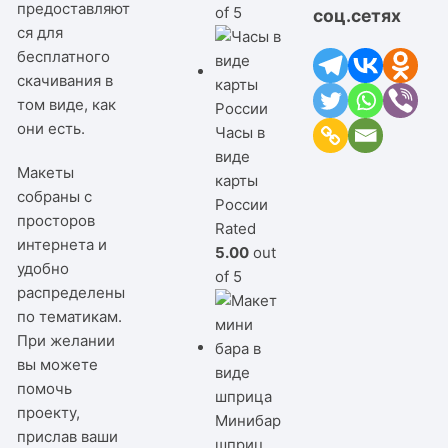
предоставляют
of 5
соц.сетях
ся для
бесплатного
скачивания в
том виде, как
они есть.
Часы в
виде
Макеты
карты
собраны с
России
просторов
Rated
интернета и
5.00
out
удобно
of 5
распределены
по тематикам.
При желании
вы можете
помочь
проекту,
Минибар
прислав ваши
шприц