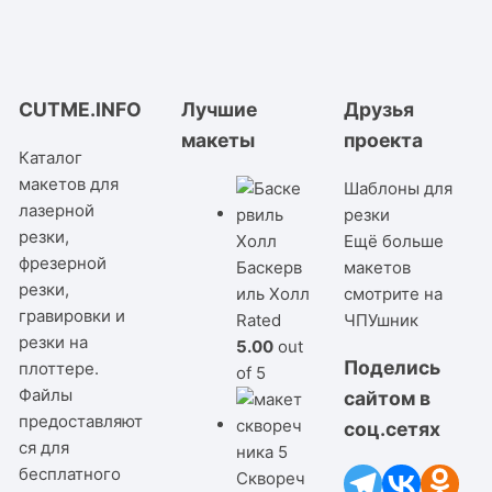
CUTME.INFO
Лучшие
Друзья
макеты
проекта
Каталог
макетов для
Шаблоны для
лазерной
резки
резки,
Ещё больше
фрезерной
Баскерв
макетов
резки,
иль Холл
смотрите на
гравировки и
Rated
ЧПУшник
резки на
5.00
out
Поделись
плоттере.
of 5
Файлы
сайтом в
предоставляют
соц.сетях
ся для
бесплатного
Сквореч