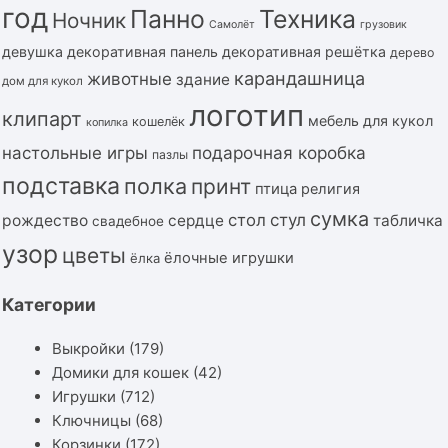
год
Панно
Техника
Ночник
Самолёт
грузовик
девушка
декоративная панель
декоративная решётка
дерево
карандашница
животные
здание
дом для кукол
логотип
клипарт
мебель для кукол
кошелёк
копилка
подарочная коробка
настольные игры
пазлы
подставка
полка
принт
птица
религия
сумка
стол
стул
рождество
сердце
табличка
свадебное
узор
цветы
ёлочные игрушки
ёлка
Категории
Выкройки
(179)
Домики для кошек
(42)
Игрушки
(712)
Ключницы
(68)
Корзинки
(172)