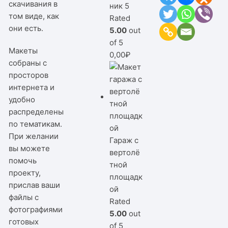
скачивания в
ник 5
том виде, как
Rated
они есть.
5.00
out
of 5
Макеты
0,00
₽
собраны с
просторов
интернета и
удобно
распределены
по тематикам.
При желании
Гараж с
вы можете
вертолё
помочь
тной
проекту,
площадк
прислав ваши
ой
файлы с
Rated
фотографиями
5.00
out
готовых
of 5