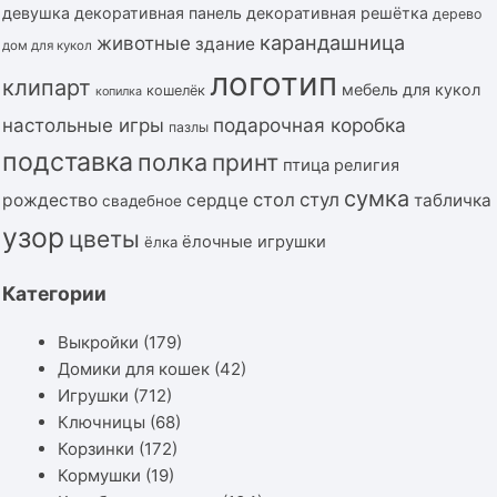
девушка
декоративная панель
декоративная решётка
дерево
карандашница
животные
здание
дом для кукол
логотип
клипарт
мебель для кукол
кошелёк
копилка
подарочная коробка
настольные игры
пазлы
подставка
полка
принт
птица
религия
сумка
стол
стул
рождество
сердце
табличка
свадебное
узор
цветы
ёлочные игрушки
ёлка
Категории
Выкройки
(179)
Домики для кошек
(42)
Игрушки
(712)
Ключницы
(68)
Корзинки
(172)
Кормушки
(19)