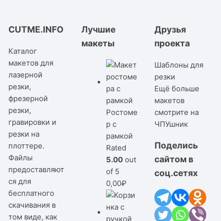
CUTME.INFO
Лучшие
Друзья
макеты
проекта
Каталог
макетов для
Шаблоны для
лазерной
резки
резки,
Ещё больше
фрезерной
макетов
резки,
Ростоме
смотрите на
гравировки и
р с
ЧПУшник
резки на
рамкой
Поделись
плоттере.
Rated
Файлы
сайтом в
5.00
out
предоставляют
of 5
соц.сетях
ся для
0,00
₽
бесплатного
скачивания в
том виде, как