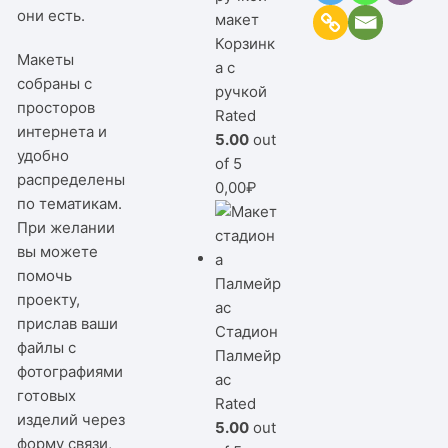
они есть.
Корзинк
Макеты
а с
собраны с
ручкой
просторов
Rated
интернета и
5.00
out
удобно
of 5
распределены
0,00
₽
по тематикам.
При желании
вы можете
помочь
проекту,
прислав ваши
Стадион
файлы с
Палмейр
фотографиями
ас
готовых
Rated
изделий через
5.00
out
форму связи,