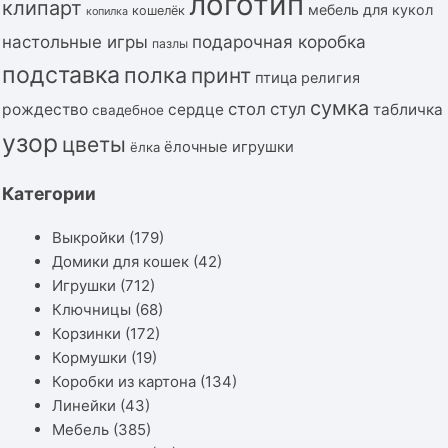
логотип
клипарт
мебель для кукол
кошелёк
копилка
подарочная коробка
настольные игры
пазлы
подставка
полка
принт
птица
религия
сумка
стол
стул
рождество
сердце
табличка
свадебное
узор
цветы
ёлочные игрушки
ёлка
Категории
Выкройки
(179)
Домики для кошек
(42)
Игрушки
(712)
Ключницы
(68)
Корзинки
(172)
Кормушки
(19)
Коробки из картона
(134)
Линейки
(43)
Мебель
(385)