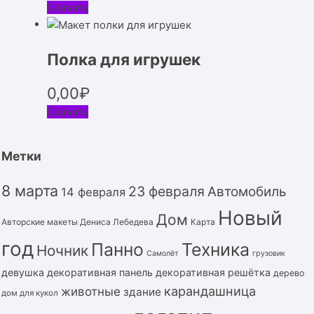
Скачать
Полка для игрушек
0,00
₽
Скачать
Метки
8 марта
23 февраля
Автомобиль
14 февраля
Новый
Дом
Авторские макеты Дениса Лебедева
Карта
год
Панно
Техника
Ночник
Самолёт
грузовик
девушка
декоративная панель
декоративная решётка
дерево
карандашница
животные
здание
дом для кукол