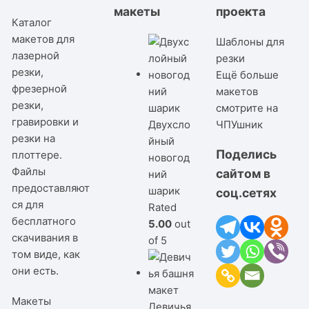
макеты
проекта
Каталог
макетов для
Шаблоны для
лазерной
резки
резки,
Ещё больше
фрезерной
макетов
резки,
смотрите на
гравировки и
Двухсло
ЧПУшник
резки на
йный
Поделись
плоттере.
новогод
Файлы
сайтом в
ний
предоставляют
шарик
соц.сетях
ся для
Rated
бесплатного
5.00
out
скачивания в
of 5
том виде, как
они есть.
Макеты
Девичья