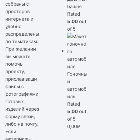
собраны с
башня
просторов
Rated
интернета и
5.00
out
удобно
of 5
распределены
по тематикам.
При желании
вы можете
помочь
проекту,
Гоночны
прислав ваши
й
файлы с
автомоб
фотографиями
иль
готовых
Rated
изделий через
5.00
out
форму связи,
of 5
либо на почту.
0,00
₽
Если
материалы