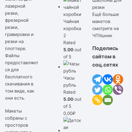
Шаблоны для
лазерной
резки
резки,
Ещё больше
фрезерной
Чайная
макетов
резки,
коробка
смотрите на
гравировки и
2
ЧПУшник
резки на
Rated
Поделись
плоттере.
5.00
out
Файлы
сайтом в
of 5
предоставляют
соц.сетях
ся для
бесплатного
Часы
скачивания в
рубль
том виде, как
Rated
они есть.
5.00
out
of 5
Макеты
0,00
₽
собраны с
просторов