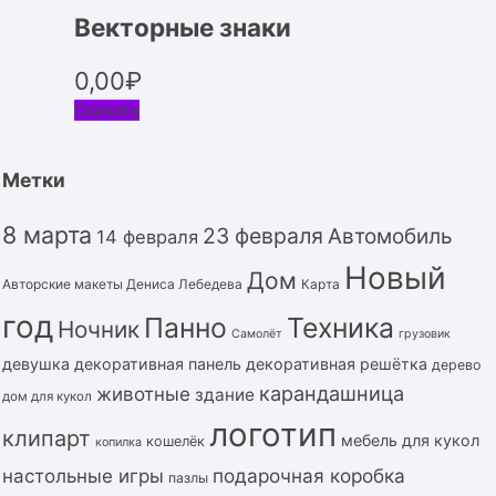
Векторные знаки
0,00
₽
Скачать
Метки
8 марта
23 февраля
Автомобиль
14 февраля
Новый
Дом
Авторские макеты Дениса Лебедева
Карта
год
Панно
Техника
Ночник
Самолёт
грузовик
девушка
декоративная панель
декоративная решётка
дерево
карандашница
животные
здание
дом для кукол
логотип
клипарт
мебель для кукол
кошелёк
копилка
подарочная коробка
настольные игры
пазлы