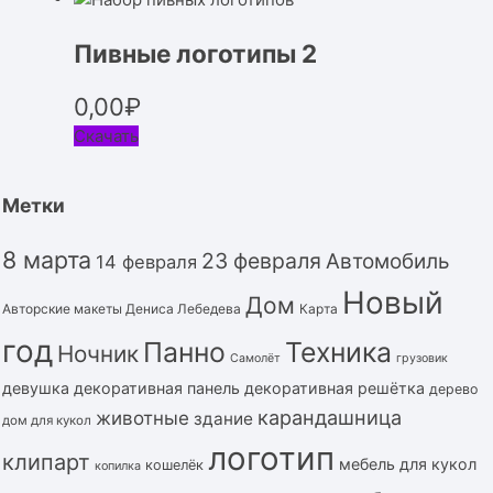
Пивные логотипы 2
0,00
₽
Скачать
Метки
8 марта
23 февраля
Автомобиль
14 февраля
Новый
Дом
Авторские макеты Дениса Лебедева
Карта
год
Панно
Техника
Ночник
Самолёт
грузовик
девушка
декоративная панель
декоративная решётка
дерево
карандашница
животные
здание
дом для кукол
логотип
клипарт
мебель для кукол
кошелёк
копилка