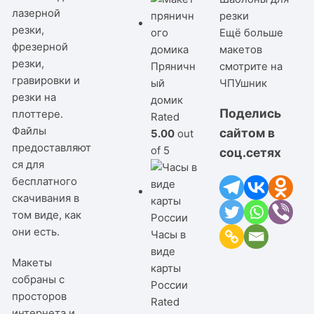
лазерной
резки
резки,
Ещё больше
фрезерной
макетов
резки,
Пряничн
смотрите на
гравировки и
ый
ЧПУшник
резки на
домик
Поделись
плоттере.
Rated
Файлы
сайтом в
5.00
out
предоставляют
of 5
соц.сетях
ся для
бесплатного
скачивания в
том виде, как
они есть.
Часы в
виде
Макеты
карты
собраны с
России
просторов
Rated
интернета и