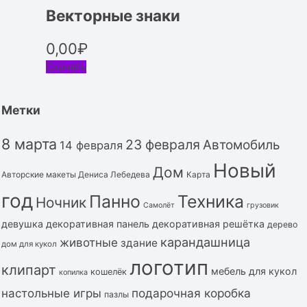
Векторные знаки
0,00
₽
Скачать
Метки
8 марта
23 февраля
Автомобиль
14 февраля
Новый
Дом
Авторские макеты Дениса Лебедева
Карта
год
Панно
Техника
Ночник
Самолёт
грузовик
девушка
декоративная панель
декоративная решётка
дерево
карандашница
животные
здание
дом для кукол
логотип
клипарт
мебель для кукол
кошелёк
копилка
подарочная коробка
настольные игры
пазлы