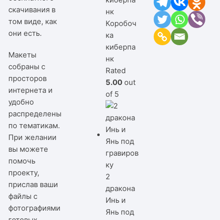
скачивания в
том виде, как
Коробоч
они есть.
ка
киберпа
Макеты
нк
собраны с
Rated
просторов
5.00
out
интернета и
of 5
удобно
распределены
по тематикам.
При желании
вы можете
помочь
проекту,
2
прислав ваши
дракона
файлы с
Инь и
фотографиями
Янь под
готовых