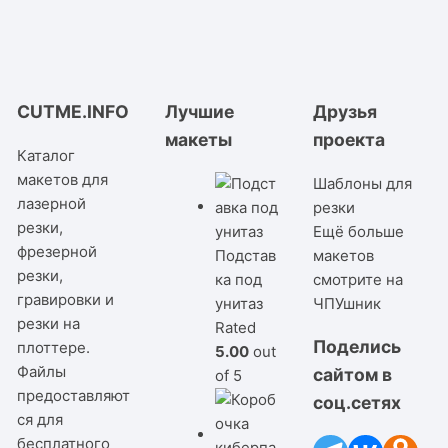
CUTME.INFO
Лучшие
Друзья
макеты
проекта
Каталог
макетов для
Шаблоны для
лазерной
резки
резки,
Ещё больше
фрезерной
Подстав
макетов
резки,
ка под
смотрите на
гравировки и
унитаз
ЧПУшник
резки на
Rated
Поделись
плоттере.
5.00
out
Файлы
сайтом в
of 5
предоставляют
соц.сетях
ся для
бесплатного