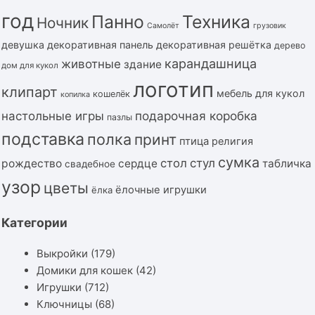
год
Панно
Техника
Ночник
Самолёт
грузовик
девушка
декоративная панель
декоративная решётка
дерево
карандашница
животные
здание
дом для кукол
логотип
клипарт
мебель для кукол
кошелёк
копилка
подарочная коробка
настольные игры
пазлы
подставка
полка
принт
птица
религия
сумка
стол
стул
рождество
сердце
табличка
свадебное
узор
цветы
ёлочные игрушки
ёлка
Категории
Выкройки
(179)
Домики для кошек
(42)
Игрушки
(712)
Ключницы
(68)