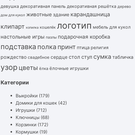
девушка
декоративная панель
декоративная решётка
дерево
карандашница
животные
здание
дом для кукол
логотип
клипарт
мебель для кукол
кошелёк
копилка
подарочная коробка
настольные игры
пазлы
подставка
полка
принт
птица
религия
сумка
стол
стул
рождество
сердце
табличка
свадебное
узор
цветы
ёлочные игрушки
ёлка
Категории
Выкройки
(179)
Домики для кошек
(42)
Игрушки
(712)
Ключницы
(68)
Корзинки
(172)
Кормушки
(19)