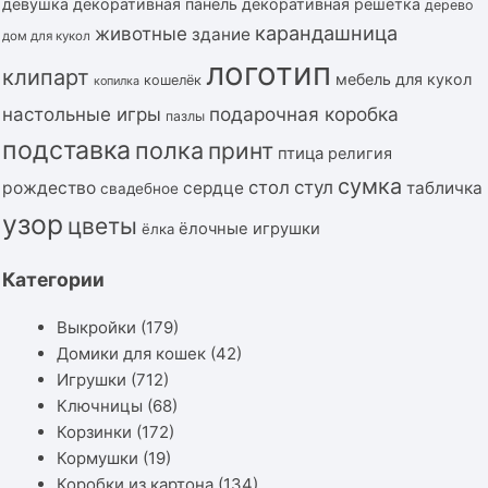
девушка
декоративная панель
декоративная решётка
дерево
карандашница
животные
здание
дом для кукол
логотип
клипарт
мебель для кукол
кошелёк
копилка
подарочная коробка
настольные игры
пазлы
подставка
полка
принт
птица
религия
сумка
стол
стул
рождество
сердце
табличка
свадебное
узор
цветы
ёлочные игрушки
ёлка
Категории
Выкройки
(179)
Домики для кошек
(42)
Игрушки
(712)
Ключницы
(68)
Корзинки
(172)
Кормушки
(19)
Коробки из картона
(134)