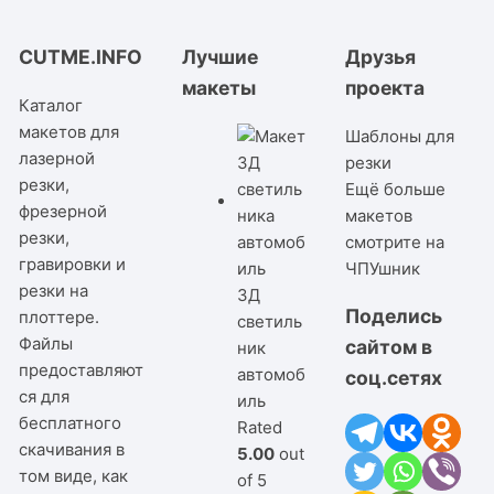
CUTME.INFO
Лучшие
Друзья
макеты
проекта
Каталог
макетов для
Шаблоны для
лазерной
резки
резки,
Ещё больше
фрезерной
макетов
резки,
смотрите на
гравировки и
ЧПУшник
резки на
3Д
Поделись
плоттере.
светиль
Файлы
сайтом в
ник
предоставляют
автомоб
соц.сетях
ся для
иль
бесплатного
Rated
скачивания в
5.00
out
том виде, как
of 5