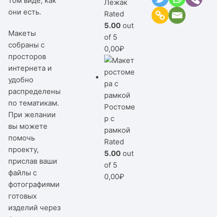
том виде, как
Лежак
они есть.
Rated
5.00
out
Макеты
of 5
собраны с
0,00
₽
просторов
интернета и
удобно
распределены
по тематикам.
Ростоме
При желании
р с
вы можете
рамкой
помочь
Rated
проекту,
5.00
out
прислав ваши
of 5
файлы с
0,00
₽
фотографиями
готовых
изделий через