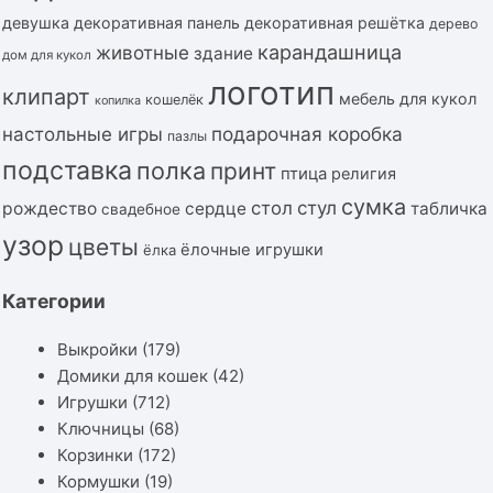
девушка
декоративная панель
декоративная решётка
дерево
карандашница
животные
здание
дом для кукол
логотип
клипарт
мебель для кукол
кошелёк
копилка
подарочная коробка
настольные игры
пазлы
подставка
полка
принт
птица
религия
сумка
стол
стул
рождество
сердце
табличка
свадебное
узор
цветы
ёлочные игрушки
ёлка
Категории
Выкройки
(179)
Домики для кошек
(42)
Игрушки
(712)
Ключницы
(68)
Корзинки
(172)
Кормушки
(19)