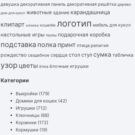
девушка
декоративная панель
декоративная решётка
дерево
карандашница
животные
здание
дом для кукол
логотип
клипарт
мебель для кукол
кошелёк
копилка
подарочная коробка
настольные игры
пазлы
подставка
полка
принт
птица
религия
сумка
стол
стул
рождество
сердце
табличка
свадебное
узор
цветы
ёлочные игрушки
ёлка
Категории
Выкройки
(179)
Домики для кошек
(42)
Игрушки
(712)
Ключницы
(68)
Корзинки
(172)
Кормушки
(19)