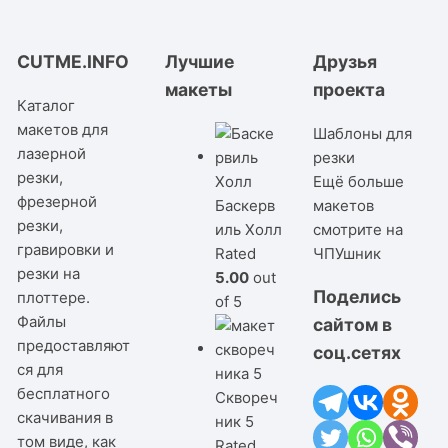
CUTME.INFO
Лучшие
Друзья
макеты
проекта
Каталог
макетов для
Шаблоны для
лазерной
резки
резки,
Ещё больше
фрезерной
Баскерв
макетов
резки,
иль Холл
смотрите на
гравировки и
Rated
ЧПУшник
резки на
5.00
out
Поделись
плоттере.
of 5
Файлы
сайтом в
предоставляют
соц.сетях
ся для
бесплатного
Сквореч
скачивания в
ник 5
том виде, как
Rated