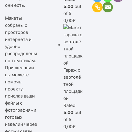
они есть.
5.00
out
of 5
Макеты
0,00
₽
собраны с
просторов
интернета и
удобно
распределены
по тематикам.
При желании
Гараж с
вы можете
вертолё
помочь
тной
проекту,
площадк
прислав ваши
ой
файлы с
Rated
фотографиями
5.00
out
готовых
of 5
изделий через
0,00
₽
форму связи,