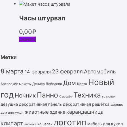
Часы штурвал
0,00
₽
Скачать
Метки
8 марта
23 февраля
Автомобиль
14 февраля
Новый
Дом
Авторские макеты Дениса Лебедева
Карта
год
Панно
Техника
Ночник
Самолёт
грузовик
девушка
декоративная панель
декоративная решётка
дерево
карандашница
животные
здание
дом для кукол
логотип
клипарт
мебель для кукол
кошелёк
копилка