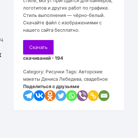
Подста
стиле, могут пригодится для баннеров,
логотипов и других работ по графике.
Цветы
Для детей
Часы
Визит
Копилк
Ключн
Игруш
Подста
Стиль выполнения — чёрно-белый.
Скачайте файл с изображениями с
Деревья
Мебель
Линей
Корзин
Салфе
Медал
Кресло
Подста
нашего сайта бесплатно.
Принты
Настольные игры
Рамки 
Рамки 
Пазлы
Кресл
Подста
Скачать
Клипарт
Религия
Часы
Медал
Качел
Шкафы
х
скачиваний - 194
Подста
Карты
Светил
Тумбо
Category:
Рисунки
Tags:
Авторские
Подста
макеты Дениса Лебедева
,
свадебное
Животные
Часы
Полки
Поделиться с друзьями
Птицы
Календ
Стулья
Копилк
Столы
Кроват