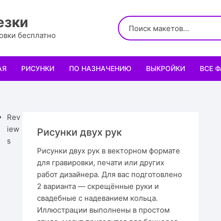
езки
ровки бесплатно
АЯ
РИСУНКИ
ПО НАЗНАЧЕНИЮ
ВЫКРОЙКИ
ВСЕ 
Логотипы
Для кухни
Выкройки сумок
Салфе
Узоры
Для школы и офиса
Выкройки кошельк
Менаж
Диплом
Rev
iew
Рисунки двух рук
Орнаменты
Для праздника
Выкройки чехлов
Раздел
Органа
Мини 
s
Рисунки двух рук в векторном формате
для гравировки, печати или других
Леттеринги
Для животных и птиц
Выкройки головных
Чайны
Каран
Топпе
Корму
работ дизайнера. Для вас подготовлено
2 варианта — скрещённые руки и
Рисованные рамки
Подставки
Выкройки обуви
Корзин
Пенал
Подаро
Скворе
Подста
назнач
свадебные с надеванием кольца.
Иллюстрации выполнены в простом
Мандала
Украшение и интерьер
Светил
Облож
Органа
Домики
Украше