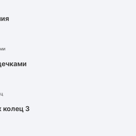
ния
дечками
 колец 3