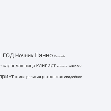
 год
Панно
Ночник
Самолёт
клипарт
карандашница
е
кошелёк
копилка
принт
рождество
птица
религия
свадебное