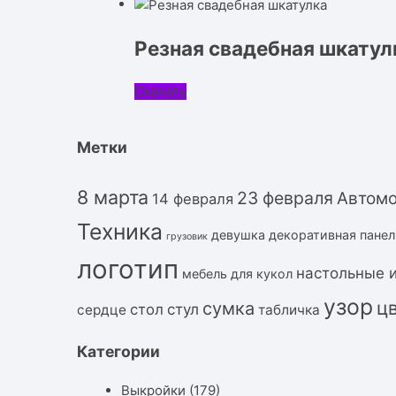
Резная свадебная шкатул
Скачать
Метки
8 марта
23 февраля
Автом
14 февраля
Техника
девушка
декоративная панел
грузовик
логотип
настольные 
мебель для кукол
узор
ц
сумка
стол
стул
сердце
табличка
Категории
Выкройки
(179)