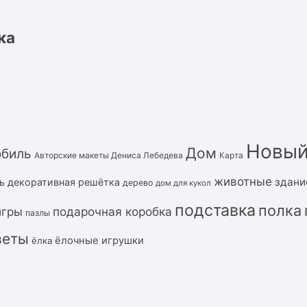
ка
Новый
Дом
обиль
Авторские макеты Дениса Лебедева
Карта
животные
здани
ь
декоративная решётка
дерево
дом для кукол
подставка
полка
подарочная коробка
игры
пазлы
веты
ёлочные игрушки
ёлка