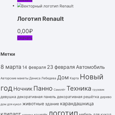
Логотип Renault
0,00
₽
Скачать
Метки
8 марта
23 февраля
Автомобиль
14 февраля
Новый
Дом
Авторские макеты Дениса Лебедева
Карта
год
Панно
Техника
Ночник
Самолёт
грузовик
девушка
декоративная панель
декоративная решётка
дерево
карандашница
животные
здание
дом для кукол
логотип
клипарт
мебель для кукол
кошелёк
копилка