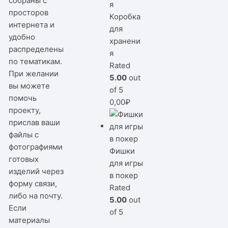
собраны с
просторов
Коробка
интернета и
для
удобно
хранени
распределены
я
по тематикам.
Rated
При желании
5.00
out
вы можете
of 5
помочь
0,00
₽
проекту,
прислав ваши
файлы с
фотографиями
Фишки
готовых
для игры
изделий через
в покер
форму связи,
Rated
либо на почту.
5.00
out
Если
of 5
материалы