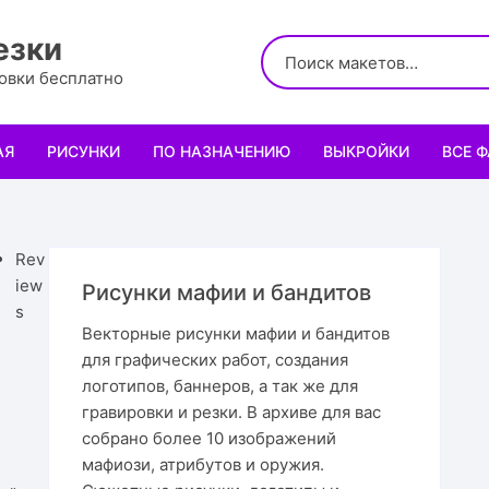
езки
ровки бесплатно
АЯ
РИСУНКИ
ПО НАЗНАЧЕНИЮ
ВЫКРОЙКИ
ВСЕ 
Логотипы
Для кухни
Выкройки сумок
Салфе
Узоры
Для школы и офиса
Выкройки кошельк
Менаж
Диплом
Rev
iew
Рисунки мафии и бандитов
Орнаменты
Для праздника
Выкройки чехлов
Раздел
Органа
Мини 
s
Векторные рисунки мафии и бандитов
для графических работ, создания
Леттеринги
Для животных и птиц
Выкройки головных
Чайны
Каран
Топпе
Корму
логотипов, баннеров, а так же для
гравировки и резки. В архиве для вас
Рисованные рамки
Подставки
Выкройки обуви
Корзин
Пенал
Подаро
Скворе
Подста
назнач
собрано более 10 изображений
мафиози, атрибутов и оружия.
Мандала
Украшение и интерьер
Светил
Облож
Органа
Домики
Украше