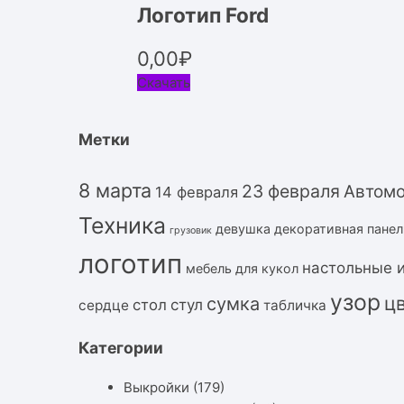
Логотип Ford
0,00
₽
Скачать
Метки
8 марта
23 февраля
Автом
14 февраля
Техника
девушка
декоративная панел
грузовик
логотип
настольные 
мебель для кукол
узор
ц
сумка
стол
стул
сердце
табличка
Категории
Выкройки
(179)