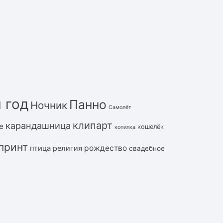
 год
Панно
Ночник
Самолёт
клипарт
карандашница
е
кошелёк
копилка
принт
рождество
птица
религия
свадебное