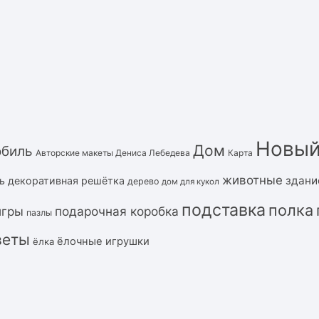
Новый
Дом
обиль
Авторские макеты Дениса Лебедева
Карта
животные
здани
ь
декоративная решётка
дерево
дом для кукол
подставка
полка
подарочная коробка
игры
пазлы
веты
ёлочные игрушки
ёлка