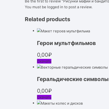
Be the first to review “Рисунки мафии и бандит
You must be
logged in
to post a review.
Related products
Герои мультфильмов
0,00
₽
Скачать
Геральдические символы
0,00
₽
Скачать