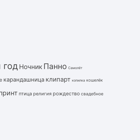
 год
Панно
Ночник
Самолёт
клипарт
карандашница
е
кошелёк
копилка
принт
рождество
птица
религия
свадебное