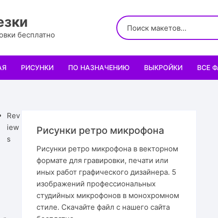
езки
ровки бесплатно
АЯ
РИСУНКИ
ПО НАЗНАЧЕНИЮ
ВЫКРОЙКИ
ВСЕ 
Логотипы
Для кухни
Выкройки сумок
Салфе
Узоры
Для школы и офиса
Выкройки кошельк
Менаж
Диплом
Rev
iew
Рисунки ретро микрофона
Орнаменты
Для праздника
Выкройки чехлов
Раздел
Органа
Мини 
s
Рисунки ретро микрофона в векторном
формате для гравировки, печати или
Леттеринги
Для животных и птиц
Выкройки головных
Чайны
Каран
Топпе
Корму
иных работ графического дизайнера. 5
изображений профессиональных
Рисованные рамки
Подставки
Выкройки обуви
Корзин
Пенал
Подаро
Скворе
Подста
назнач
студийных микрофонов в монохромном
стиле. Скачайте файл с нашего сайта
Мандала
Украшение и интерьер
Светил
Облож
Органа
Домики
Украше