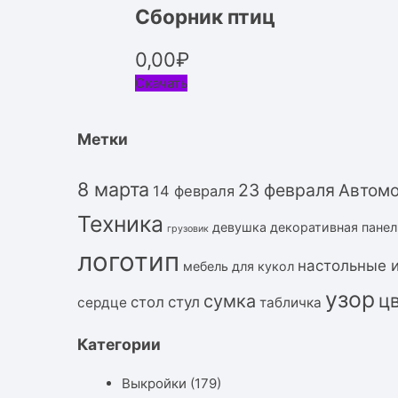
Сборник птиц
0,00
₽
Скачать
Метки
8 марта
23 февраля
Автом
14 февраля
Техника
девушка
декоративная панел
грузовик
логотип
настольные 
мебель для кукол
узор
ц
сумка
стол
стул
сердце
табличка
Категории
Выкройки
(179)