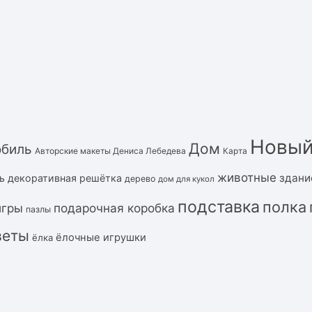
Новый
Дом
обиль
Авторские макеты Дениса Лебедева
Карта
животные
здани
ь
декоративная решётка
дерево
дом для кукол
подставка
полка
подарочная коробка
игры
пазлы
веты
ёлочные игрушки
ёлка