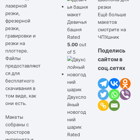
лазерной
резки
резки,
Ещё больше
фрезерной
Девичья
макетов
резки,
башня
смотрите на
гравировки и
Rated
ЧПУшник
резки на
5.00
out
Поделись
плоттере.
of 5
Файлы
сайтом в
предоставляют
соц.сетях
ся для
бесплатного
скачивания в
том виде, как
Двухсло
они есть.
йный
новогод
Макеты
ний
собраны с
шарик
просторов
Rated
интернета и