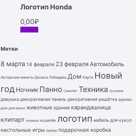
Логотип Honda
0,00
₽
Скачать
Метки
8 марта
23 февраля
Автомобиль
14 февраля
Новый
Дом
Авторские макеты Дениса Лебедева
Карта
год
Панно
Техника
Ночник
Самолёт
грузовик
девушка
декоративная панель
декоративная решётка
дерево
карандашница
животные
здание
дом для кукол
логотип
клипарт
мебель для кукол
кошелёк
копилка
подарочная коробка
настольные игры
пазлы