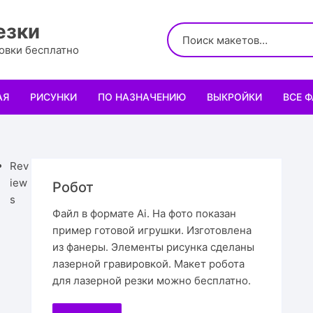
езки
ровки бесплатно
АЯ
РИСУНКИ
ПО НАЗНАЧЕНИЮ
ВЫКРОЙКИ
ВСЕ 
Логотипы
Для кухни
Выкройки сумок
Салфе
Узоры
Для школы и офиса
Выкройки кошельк
Менаж
Диплом
Rev
iew
Робот
Орнаменты
Для праздника
Выкройки чехлов
Раздел
Органа
Мини 
s
Файл в формате Ai. На фото показан
пример готовой игрушки. Изготовлена
Леттеринги
Для животных и птиц
Выкройки головных
Чайны
Каран
Топпе
Корму
из фанеры. Элементы рисунка сделаны
лазерной гравировкой. Макет робота
Рисованные рамки
Подставки
Выкройки обуви
Корзин
Пенал
Подаро
Скворе
Подста
назнач
для лазерной резки можно бесплатно.
Мандала
Украшение и интерьер
Светил
Облож
Органа
Домики
Украше