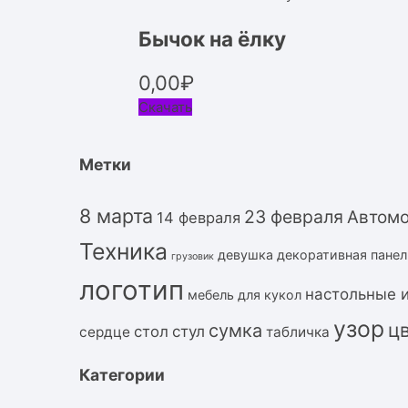
Бычок на ёлку
0,00
₽
Скачать
Метки
8 марта
23 февраля
Автом
14 февраля
Техника
девушка
декоративная панел
грузовик
логотип
настольные 
мебель для кукол
узор
ц
сумка
стол
стул
сердце
табличка
Категории