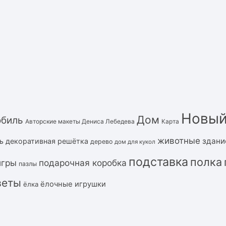
Новый
Дом
обиль
Авторские макеты Дениса Лебедева
Карта
животные
здани
ь
декоративная решётка
дерево
дом для кукол
подставка
полка
подарочная коробка
игры
пазлы
веты
ёлочные игрушки
ёлка