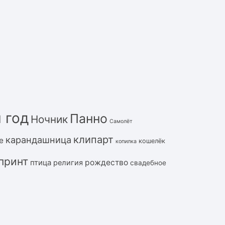
 год
Панно
Ночник
Самолёт
клипарт
карандашница
е
кошелёк
копилка
принт
рождество
птица
религия
свадебное