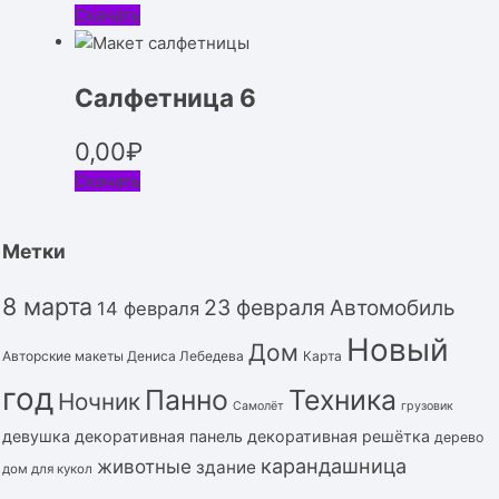
Скачать
Салфетница 6
0,00
₽
Скачать
Метки
8 марта
23 февраля
Автомобиль
14 февраля
Новый
Дом
Авторские макеты Дениса Лебедева
Карта
год
Панно
Техника
Ночник
Самолёт
грузовик
девушка
декоративная панель
декоративная решётка
дерево
карандашница
животные
здание
дом для кукол