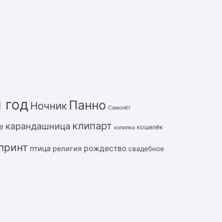
 год
Панно
Ночник
Самолёт
клипарт
карандашница
е
кошелёк
копилка
принт
рождество
птица
религия
свадебное