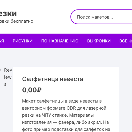
езки
ровки бесплатно
АЯ
РИСУНКИ
ПО НАЗНАЧЕНИЮ
ВЫКРОЙКИ
ВСЕ 
Логотипы
Для кухни
Выкройки сумок
Салфе
Узоры
Для школы и офиса
Выкройки кошельк
Менаж
Диплом
Rev
iew
Салфетница невеста
Орнаменты
Для праздника
Выкройки чехлов
Раздел
Органа
Мини 
s
0,00
₽
Леттеринги
Для животных и птиц
Выкройки головных
Чайны
Каран
Топпе
Корму
Макет салфетницы в виде невесты в
векторном формате CDR для лазерной
Рисованные рамки
Подставки
Выкройки обуви
Корзин
Пенал
Подаро
Скворе
Подста
резки на ЧПУ станке. Материалы
назнач
изготовления — фанера, либо акрил. На
Мандала
Украшение и интерьер
Светил
Облож
Органа
Домики
Украше
фото пример подставки для салфеток из