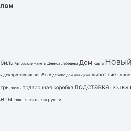
олом
Новый
Дом
обиль
Авторские макеты Дениса Лебедева
Карта
животные
здани
ь
декоративная решётка
дерево
дом для кукол
подставка
полка
подарочная коробка
игры
пазлы
веты
ёлочные игрушки
ёлка