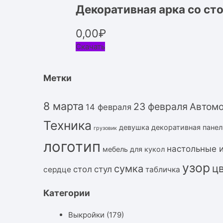
Декоративная арка со ст
0,00
₽
Скачать
Метки
8 марта
23 февраля
Автом
14 февраля
Техника
девушка
декоративная панел
грузовик
логотип
настольные 
мебель для кукол
узор
ц
сумка
стол
стул
сердце
табличка
Категории
Выкройки
(179)