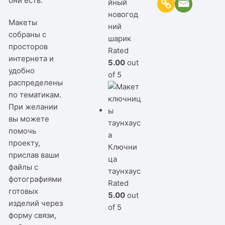
они есть.
йный
новогод
Макеты
ний
собраны с
шарик
просторов
Rated
интернета и
5.00
out
удобно
of 5
распределены
по тематикам.
При желании
вы можете
помочь
проекту,
Ключни
прислав ваши
ца
файлы с
таунхаус
фотографиями
Rated
готовых
5.00
out
изделий через
of 5
форму связи,