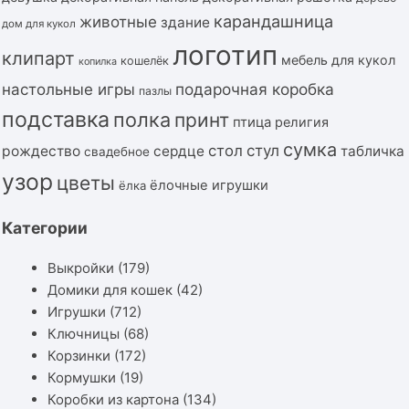
карандашница
животные
здание
дом для кукол
логотип
клипарт
мебель для кукол
кошелёк
копилка
подарочная коробка
настольные игры
пазлы
подставка
полка
принт
птица
религия
сумка
стол
стул
рождество
сердце
табличка
свадебное
узор
цветы
ёлочные игрушки
ёлка
Категории
Выкройки
(179)
Домики для кошек
(42)
Игрушки
(712)
Ключницы
(68)
Корзинки
(172)
Кормушки
(19)
Коробки из картона
(134)