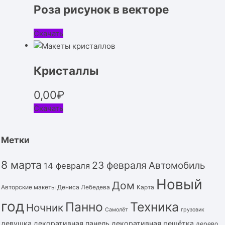
Роза рисунок в векторе
Скачать
Кристаллы
0,00
₽
Скачать
Метки
8 марта
23 февраля
Автомобиль
14 февраля
Новый
Дом
Авторские макеты Дениса Лебедева
Карта
год
Панно
Техника
Ночник
Самолёт
грузовик
девушка
декоративная панель
декоративная решётка
дерево